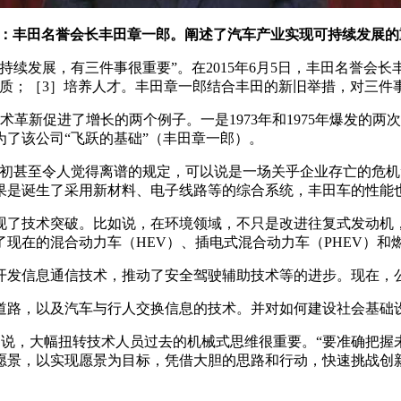
：丰田名誉会长丰田章一郎。阐述了汽车产业实现可持续发展
续发展，有三件事很重要”。在2015年6月5日，丰田名誉会长
品质；［3］培养人才。丰田章一郎结合丰田的新旧举措，对三件
革新促进了增长的两个例子。一是1973年和1975年爆发的两
了该公司“飞跃的基础”（丰田章一郎）。
最初甚至令人觉得离谱的规定，可以说是一场关乎企业存亡的危机
果是诞生了采用新材料、电子线路等的综合系统，丰田车的性能
现了技术突破。比如说，在环境领域，不只是改进往复式发动机
在的混合动力车（HEV）、插电式混合动力车（PHEV）和燃料电
开发信息通信技术，推动了安全驾驶辅助技术等的进步。现在，
道路，以及汽车与行人交换信息的技术。并对如何建设社会基础
一郎说，大幅扭转技术人员过去的机械式思维很重要。“要准确把
大愿景，以实现愿景为目标，凭借大胆的思路和行动，快速挑战创新