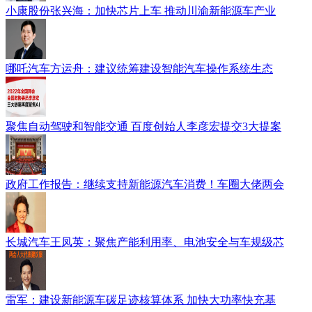
小康股份张兴海：加快芯片上车 推动川渝新能源车产业
哪吒汽车方运舟：建议统筹建设智能汽车操作系统生态
聚焦自动驾驶和智能交通 百度创始人李彦宏提交3大提案
政府工作报告：继续支持新能源汽车消费！车圈大佬两会
长城汽车王凤英：聚焦产能利用率、电池安全与车规级芯
雷军：建设新能源车碳足迹核算体系 加快大功率快充基