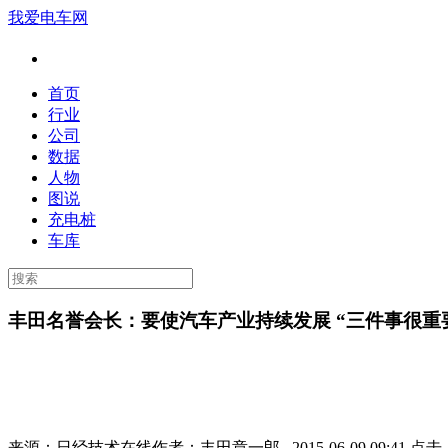
我爱电车网
首页
行业
公司
数据
人物
图说
充电桩
车库
丰田名誉会长：要使汽车产业持续发展 “三件事很重
来源：
日经技术在线
作者：
丰田章一郎
2015-06-09 09:41 点