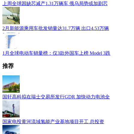
上周全球因缺芯减产1.31万辆车 俄乌局势或加剧芯
2月新能源乘用车批发销量达31.7万辆 出口4.53万辆
1月全球电动车销量榜：仅3款外国车上榜 Model 3跌
推荐
国轩高科拟在瑞士交易所发行GDR 加快动力电池全
国家电投黄河流域氢能产业基地项目开工 总投资