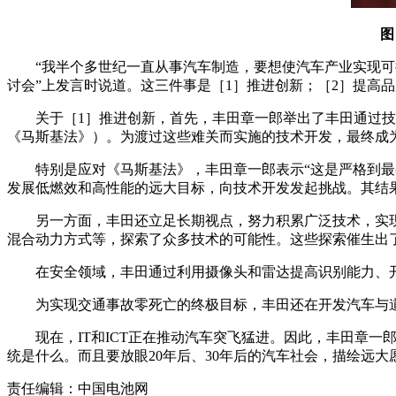
图
“我半个多世纪一直从事汽车制造，要想使汽车产业实现可持
讨会”上发言时说道。这三件事是［1］推进创新；［2］提高
关于［1］推进创新，首先，丰田章一郎举出了丰田通过技术
《马斯基法》）。为渡过这些难关而实施的技术开发，最终成为
特别是应对《马斯基法》，丰田章一郎表示“这是严格到
发展低燃效和高性能的远大目标，向技术开发发起挑战。其结
另一方面，丰田还立足长期视点，努力积累广泛技术，实
混合动力方式等，探索了众多技术的可能性。这些探索催生出了现
在安全领域，丰田通过利用摄像头和雷达提高识别能力、
为实现交通事故零死亡的终极目标，丰田还在开发汽车与
现在，IT和ICT正在推动汽车突飞猛进。因此，丰田章
统是什么。而且要放眼20年后、30年后的汽车社会，描绘远
责任编辑：中国电池网