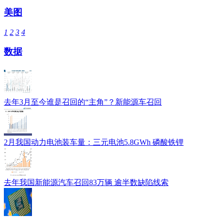
美图
1
2
3
4
数据
去年3月至今谁是召回的“主角”？新能源车召回
2月我国动力电池装车量：三元电池5.8GWh 磷酸铁锂
去年我国新能源汽车召回83万辆 逾半数缺陷线索