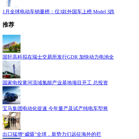
1月全球电动车销量榜：仅3款外国车上榜 Model 3跌
推荐
国轩高科拟在瑞士交易所发行GDR 加快动力电池全
国家电投黄河流域氢能产业基地项目开工 总投资
宝马集团电动化提速 今年量产及试产纯电车型将
出口猛增“威慑”全球，新势力们远征海外的拦