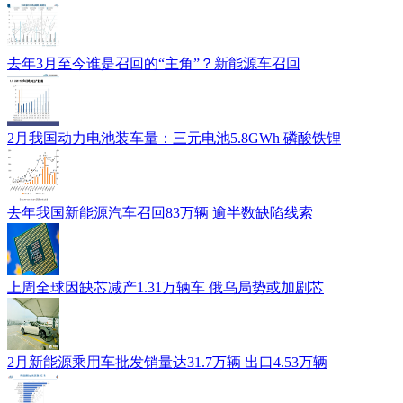
去年3月至今谁是召回的“主角”？新能源车召回
2月我国动力电池装车量：三元电池5.8GWh 磷酸铁锂
去年我国新能源汽车召回83万辆 逾半数缺陷线索
上周全球因缺芯减产1.31万辆车 俄乌局势或加剧芯
2月新能源乘用车批发销量达31.7万辆 出口4.53万辆