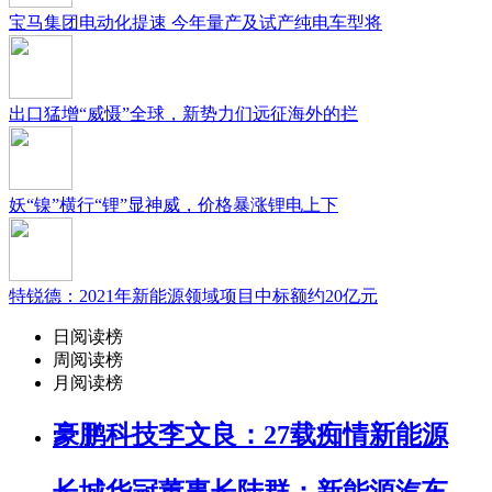
宝马集团电动化提速 今年量产及试产纯电车型将
出口猛增“威慑”全球，新势力们远征海外的拦
妖“镍”横行“锂”显神威，价格暴涨锂电上下
特锐德：2021年新能源领域项目中标额约20亿元
日阅读榜
周阅读榜
月阅读榜
豪鹏科技李文良：27载痴情新能源