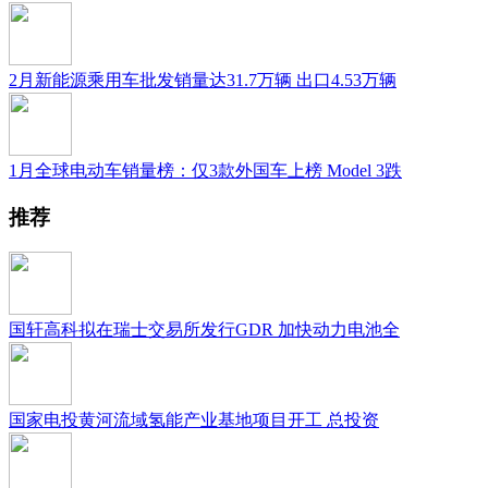
2月新能源乘用车批发销量达31.7万辆 出口4.53万辆
1月全球电动车销量榜：仅3款外国车上榜 Model 3跌
推荐
国轩高科拟在瑞士交易所发行GDR 加快动力电池全
国家电投黄河流域氢能产业基地项目开工 总投资