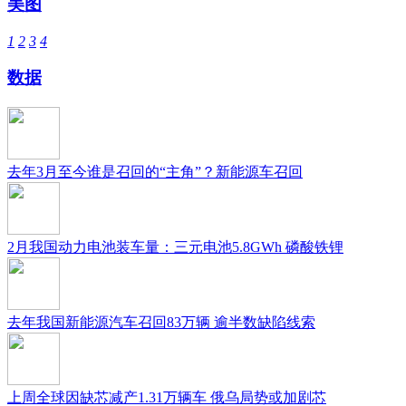
美图
1
2
3
4
数据
去年3月至今谁是召回的“主角”？新能源车召回
2月我国动力电池装车量：三元电池5.8GWh 磷酸铁锂
去年我国新能源汽车召回83万辆 逾半数缺陷线索
上周全球因缺芯减产1.31万辆车 俄乌局势或加剧芯