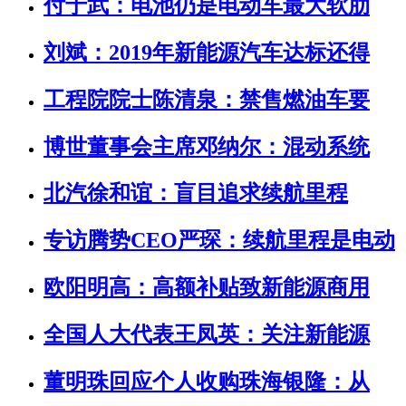
付于武：电池仍是电动车最大软肋
刘斌：2019年新能源汽车达标还得
工程院院士陈清泉：禁售燃油车要
博世董事会主席邓纳尔：混动系统
北汽徐和谊：盲目追求续航里程
专访腾势CEO严琛：续航里程是电动
欧阳明高：高额补贴致新能源商用
全国人大代表王凤英：关注新能源
董明珠回应个人收购珠海银隆：从