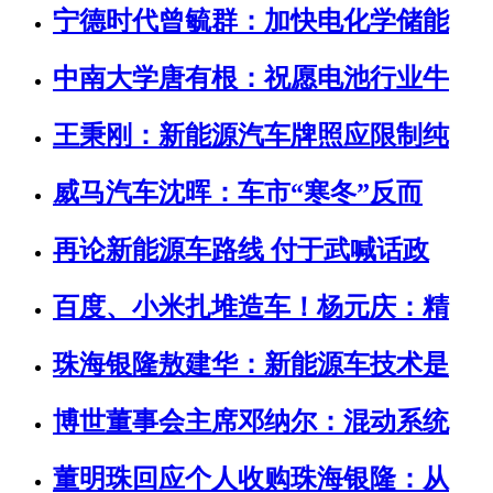
宁德时代曾毓群：加快电化学储能
中南大学唐有根：祝愿电池行业牛
王秉刚：新能源汽车牌照应限制纯
威马汽车沈晖：车市“寒冬”反而
再论新能源车路线 付于武喊话政
百度、小米扎堆造车！杨元庆：精
珠海银隆敖建华：新能源车技术是
博世董事会主席邓纳尔：混动系统
董明珠回应个人收购珠海银隆：从