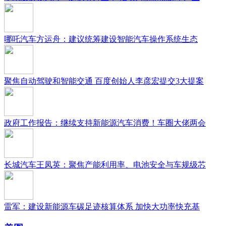
哪吒汽车方运舟：建议统筹建设智能汽车操作系统生态
聚焦自动驾驶和智能交通 百度创始人李彦宏提交3大提案
政府工作报告：继续支持新能源汽车消费！车圈大佬两会
长城汽车王凤英：聚焦产能利用率、电池安全与车规级芯
雷军：建设新能源车碳足迹核算体系 加快大功率快充基