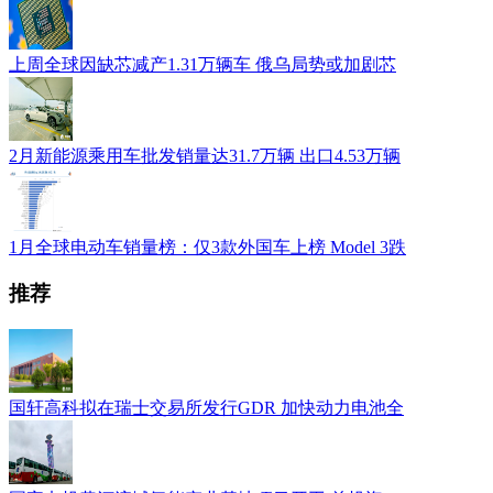
上周全球因缺芯减产1.31万辆车 俄乌局势或加剧芯
2月新能源乘用车批发销量达31.7万辆 出口4.53万辆
1月全球电动车销量榜：仅3款外国车上榜 Model 3跌
推荐
国轩高科拟在瑞士交易所发行GDR 加快动力电池全