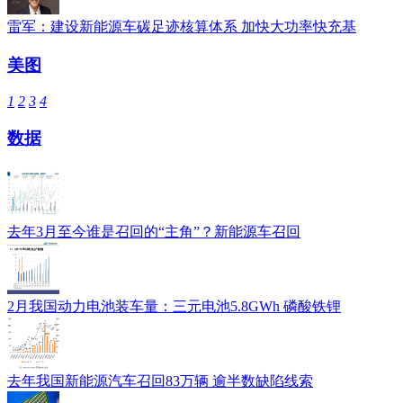
雷军：建设新能源车碳足迹核算体系 加快大功率快充基
美图
1
2
3
4
数据
去年3月至今谁是召回的“主角”？新能源车召回
2月我国动力电池装车量：三元电池5.8GWh 磷酸铁锂
去年我国新能源汽车召回83万辆 逾半数缺陷线索