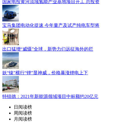
国家电投黄河流域氢能产业基地项目开工 总投资
宝马集团电动化提速 今年量产及试产纯电车型将
出口猛增“威慑”全球，新势力们远征海外的拦
妖“镍”横行“锂”显神威，价格暴涨锂电上下
特锐德：2021年新能源领域项目中标额约20亿元
日阅读榜
周阅读榜
月阅读榜