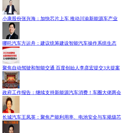
小康股份张兴海：加快芯片上车 推动川渝新能源车产业
哪吒汽车方运舟：建议统筹建设智能汽车操作系统生态
聚焦自动驾驶和智能交通 百度创始人李彦宏提交3大提案
政府工作报告：继续支持新能源汽车消费！车圈大佬两会
长城汽车王凤英：聚焦产能利用率、电池安全与车规级芯