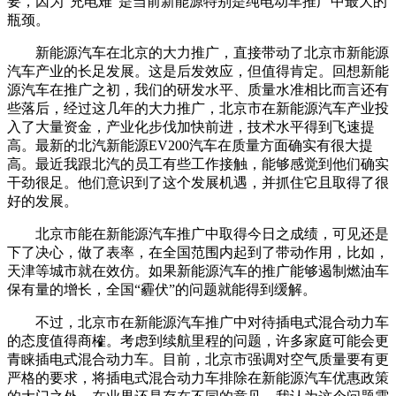
要，因为“充电难”是当前新能源特别是纯电动车推广中最大的
瓶颈。
新能源汽车在北京的大力推广，直接带动了北京市新能源
汽车产业的长足发展。这是后发效应，但值得肯定。回想新能
源汽车在推广之初，我们的研发水平、质量水准相比而言还有
些落后，经过这几年的大力推广，北京市在新能源汽车产业投
入了大量资金，产业化步伐加快前进，技术水平得到飞速提
高。最新的北汽新能源EV200汽车在质量方面确实有很大提
高。最近我跟北汽的员工有些工作接触，能够感觉到他们确实
干劲很足。他们意识到了这个发展机遇，并抓住它且取得了很
好的发展。
北京市能在新能源汽车推广中取得今日之成绩，可见还是
下了决心，做了表率，在全国范围内起到了带动作用，比如，
天津等城市就在效仿。如果新能源汽车的推广能够遏制燃油车
保有量的增长，全国“霾伏”的问题就能得到缓解。
不过，北京市在新能源汽车推广中对待插电式混合动力车
的态度值得商榷。考虑到续航里程的问题，许多家庭可能会更
青睐插电式混合动力车。目前，北京市强调对空气质量要有更
严格的要求，将插电式混合动力车排除在新能源汽车优惠政策