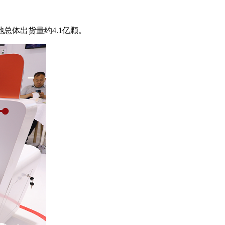
总体出货量约4.1亿颗。