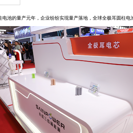
柱电池的量产元年，企业纷纷实现量产落地，全球全极耳圆柱电池