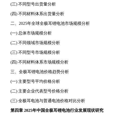
(三) 不同型号出货量分析
(四) 不同材料体系出货量分析
二、2025年全球全极耳锂电池市场规模分析
(一) 总体市场规模分析
(二) 不同领域市场规模分析
(三) 不同型号市场规模分析
(四) 不同材料体系市场规模分析
三、全极耳锂电池价格趋势分析
(一) 主要型号平均价格分析
(二) 主要企业代表型号价格分析
(三) 全极耳电池与普通电池价格对比分析
第四章 2025年中国全极耳锂电池行业发展现状研究