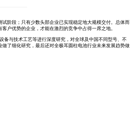
测试阶段；只有少数头部企业已实现稳定地大规模交付。总体而
有客户优势的企业，才能在激烈的竞争中占得一席之地。
电池设备与技术工艺等进行深度研究，对全球及中国不同型号、不
业做了细化研究，最后还对全极耳圆柱电池行业未来发展趋势做