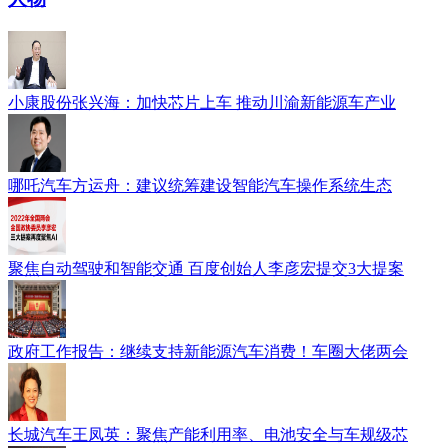
小康股份张兴海：加快芯片上车 推动川渝新能源车产业
哪吒汽车方运舟：建议统筹建设智能汽车操作系统生态
聚焦自动驾驶和智能交通 百度创始人李彦宏提交3大提案
政府工作报告：继续支持新能源汽车消费！车圈大佬两会
长城汽车王凤英：聚焦产能利用率、电池安全与车规级芯