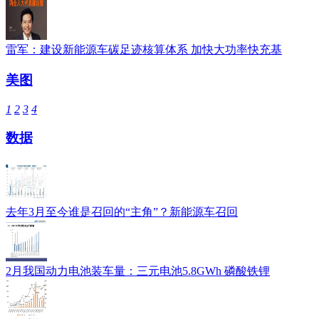
雷军：建设新能源车碳足迹核算体系 加快大功率快充基
美图
1
2
3
4
数据
去年3月至今谁是召回的“主角”？新能源车召回
2月我国动力电池装车量：三元电池5.8GWh 磷酸铁锂