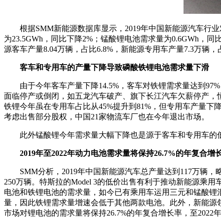
根据SMM新能源数据库显示，2019年中国新能源汽车行业对
为23.5GWh，同比下降2%；锰酸锂电池需求量为0.6GWh，同
源客车产量8.04万辆，占比6.8%，新能源专用车产量7.3万辆，占
客车和专用车的产量下降导致磷酸铁锂电池需求量下滑
由于今年客车产量下降14.5%，客车对铁锂需求量达到
面临停产或倒闭，如五龙汽车破产、旗下长江汽车欠薪停产，恒
铁锂今年虽在专用车占比从45%提升到81%，但专用车产量下
考虑出售部分股权，中国21家物流车厂也在今年退出市场。
此外锰酸锂今年需求量大幅下降也是源于客车和专用车的
2019年至2022年动力电池需求量将保持26.7%的年复合增
SMM分析，2019年中国新能源汽车总产量达到117万辆，
250万辆。特斯拉的Model 3的低价出售有利于推动新能源乘用
电池和铁锂电池的需求量，如今已有乘用车运用三元和锰酸锂混合
量，因此铁锂需求量增速会低于其他两款电池。此外，新能源领域
市场对锂电池的需求量将保持26.7%的年复合增长率，至2022年