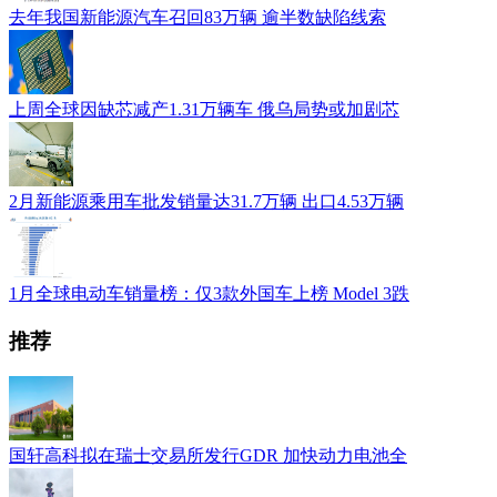
去年我国新能源汽车召回83万辆 逾半数缺陷线索
上周全球因缺芯减产1.31万辆车 俄乌局势或加剧芯
2月新能源乘用车批发销量达31.7万辆 出口4.53万辆
1月全球电动车销量榜：仅3款外国车上榜 Model 3跌
推荐
国轩高科拟在瑞士交易所发行GDR 加快动力电池全