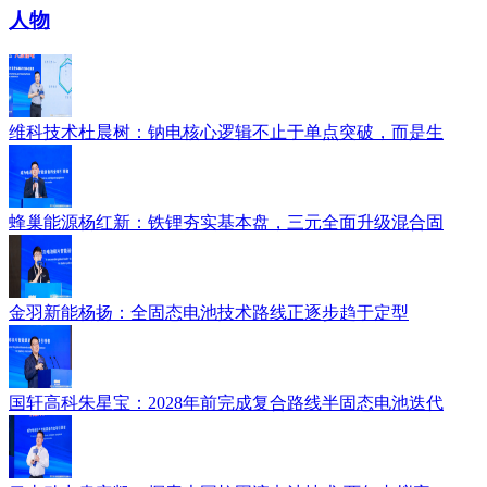
人物
维科技术杜晨树：钠电核心逻辑不止于单点突破，而是生
蜂巢能源杨红新：铁锂夯实基本盘，三元全面升级混合固
金羽新能杨扬：全固态电池技术路线正逐步趋于定型
国轩高科朱星宝：2028年前完成复合路线半固态电池迭代