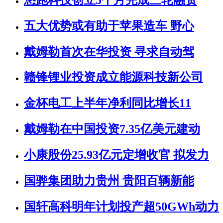
五大优势或有助于苹果造车 野心
戴姆勒首次在华投资 寻求自动驾
赣锋锂业投资成立能源科技新公司
金杯电工上半年净利同比增长11
戴姆勒在中国投资7.35亿美元建动
小康股份25.93亿元定增收官 拟发力
国骅集团助力贵州 贵阳百辆新能
国轩高科明年计划投产超50GWh动力