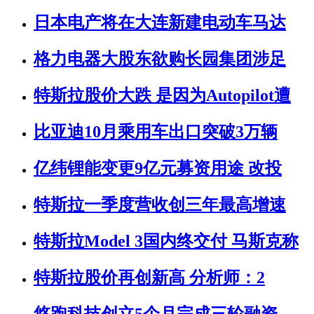
日本电产将在大连新建电动车马达
格力电器大股东欲购长园集团涉足
特斯拉股价大跌 是因为Autopilot遭
比亚迪10月乘用车出口突破3万辆
亿纬锂能变更9亿元募资用途 改投
特斯拉一季度营收创三年最高增速
特斯拉Model 3国内终交付 马斯克称
特斯拉股价再创新高 分析师：2
悠跑科技创立5个月完成三轮融资