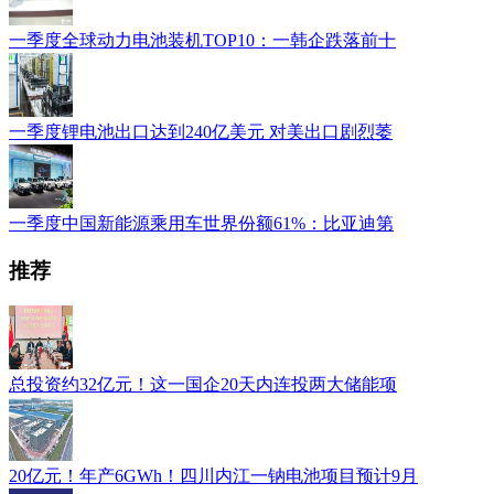
一季度全球动力电池装机TOP10：一韩企跌落前十
一季度锂电池出口达到240亿美元 对美出口剧烈萎
一季度中国新能源乘用车世界份额61%：比亚迪第
推荐
总投资约32亿元！这一国企20天内连投两大储能项
20亿元！年产6GWh！四川内江一钠电池项目预计9月