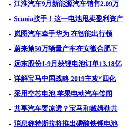
江淮汽车9月新能源汽车销售2.09万
Scania接手！这一电池甩卖盈利资产
岚图汽车牵手华为 在智能出行领
蔚来第50万辆量产车在安徽合肥下
远东股份1-9月获锂电池订单13.18亿
详解宝马中国战略 2019主攻“四化
采用空芯电池 苹果电动汽车传闻
共享汽车要凉透？宝马和戴姆勒共
消息称特斯拉将推出磷酸铁锂电池