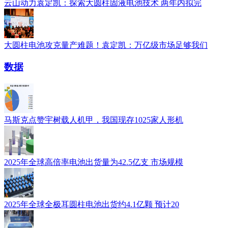
云山动力袁定凯：探索大圆柱固液电池技术 两年内拟完
大圆柱电池攻克量产难题！袁定凯：万亿级市场足够我们
数据
马斯克点赞宇树载人机甲，我国现存1025家人形机
2025年全球高倍率电池出货量为42.5亿支 市场规模
2025年全球全极耳圆柱电池出货约4.1亿颗 预计20