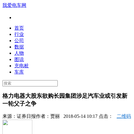
我爱电车网
首页
行业
公司
数据
人物
图说
充电桩
车库
格力电器大股东欲购长园集团涉足汽车业或引发新
一轮父子之争
来源：
证券日报
作者：
贾丽
2018-05-14 10:17 点击：
二维码