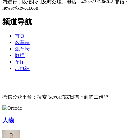
内进行，以便我们及时处理。电话：400-6197-660-2 邮箱：
news@xevcar.com
频道导航
首页
名车志
观车坛
数据
车库
加电站
微信公众平台：搜索“xevcar”或扫描下面的二维码
人物