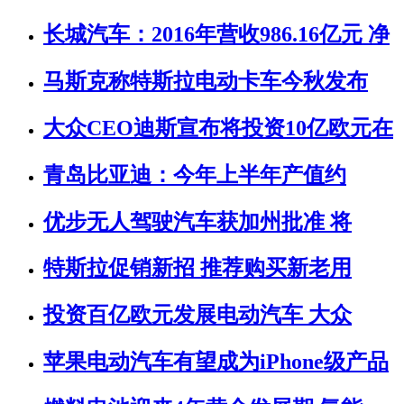
长城汽车：2016年营收986.16亿元 净
马斯克称特斯拉电动卡车今秋发布
大众CEO迪斯宣布将投资10亿欧元在
青岛比亚迪：今年上半年产值约
优步无人驾驶汽车获加州批准 将
特斯拉促销新招 推荐购买新老用
投资百亿欧元发展电动汽车 大众
苹果电动汽车有望成为iPhone级产品