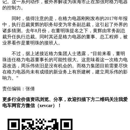
记。这一系列动作，被外界解读为珠海市正在加强对格力电器
的控制力。
同时，值得注意的是，在格力电器刚刚发布的2017年年报
中，执行总裁黄辉的职务却变为常务副总裁，这引起了外界的
诸多猜测。去年8月份，在董明珠提名之下，黄辉由常务副总
裁升任执行总裁。同时其还是格力电器的董事、总工程师，被
业界看作是董明珠的接班人。
不过，据上述接近格力集团人士透露，“目前来看，董明
珠连任格力电器董事长的可能性很大。这意味着这一次格力电
器改选，周乐伟依旧是没有机会的。而格力集团目前需要尽快
在格力电器尚未有成绩的新业务上有所建树，建立周乐伟的影
响力。”
责任编辑：张倩
更多行业价值资讯浏览、分享，欢迎扫描下方二维码关注我爱
电车网官方微信（xevcar）！