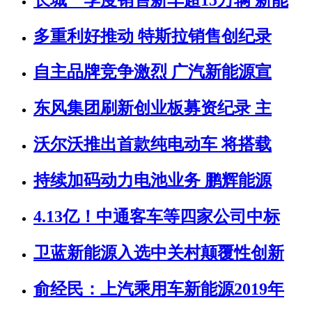
多重利好推动 特斯拉销售创纪录
自主品牌竞争激烈 广汽新能源宣
东风集团刷新创业板募资纪录 主
沃尔沃推出首款纯电动车 将搭载
持续加码动力电池业务 鹏辉能源
4.13亿！中通客车等四家公司中标
卫蓝新能源入选中关村颠覆性创新
俞经民：上汽乘用车新能源2019年