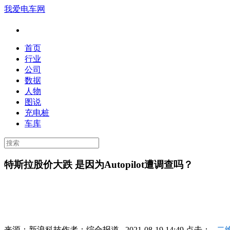
我爱电车网
首页
行业
公司
数据
人物
图说
充电桩
车库
特斯拉股价大跌 是因为Autopilot遭调查吗？
来源：
新浪科技
作者：
综合报道
2021-08-19 14:49 点击：
二