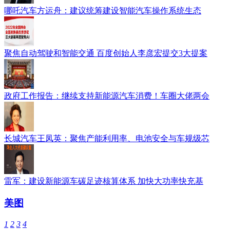
哪吒汽车方运舟：建议统筹建设智能汽车操作系统生态
聚焦自动驾驶和智能交通 百度创始人李彦宏提交3大提案
政府工作报告：继续支持新能源汽车消费！车圈大佬两会
长城汽车王凤英：聚焦产能利用率、电池安全与车规级芯
雷军：建设新能源车碳足迹核算体系 加快大功率快充基
美图
1
2
3
4