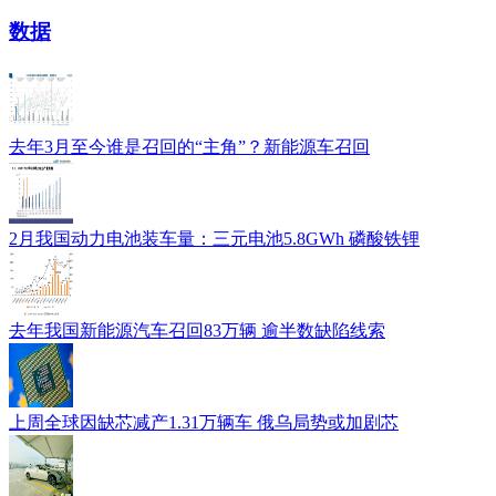
数据
去年3月至今谁是召回的“主角”？新能源车召回
2月我国动力电池装车量：三元电池5.8GWh 磷酸铁锂
去年我国新能源汽车召回83万辆 逾半数缺陷线索
上周全球因缺芯减产1.31万辆车 俄乌局势或加剧芯