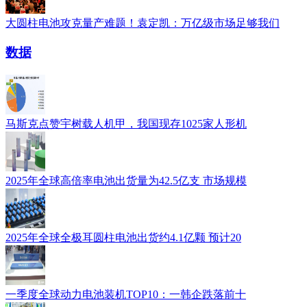
大圆柱电池攻克量产难题！袁定凯：万亿级市场足够我们
数据
马斯克点赞宇树载人机甲，我国现存1025家人形机
2025年全球高倍率电池出货量为42.5亿支 市场规模
2025年全球全极耳圆柱电池出货约4.1亿颗 预计20
一季度全球动力电池装机TOP10：一韩企跌落前十