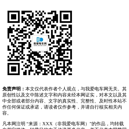
免责声明：
本文仅代表作者个人观点，与我爱电车网无关。其
原创性以及文中陈述文字和内容未经本网证实，对本文以及其
中全部或者部分内容、文字的真实性、完整性、及时性本站不
作任何保证或承诺，请读者仅作参考，并请自行核实相关内
容。
凡本网注明 “来源：XXX（非我爱电车网）”的作品，均转载