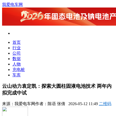
我爱电车网
首页
行业
公司
数据
人物
充电桩
车库
云山动力袁定凯：探索大圆柱固液电池技术 两年内
拟完成中试
来源：
我爱电车网
作者：
陈语 张倩
2026-05-12 11:49
二维码