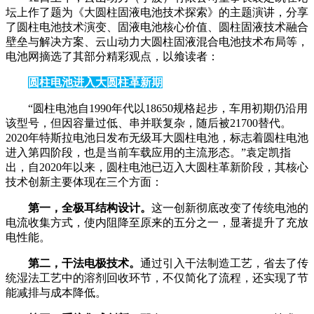
坛上作了题为《大圆柱固液电池技术探索》的主题演讲，分享
了圆柱电池技术演变、固液电池核心价值、圆柱固液技术融合
壁垒与解决方案、云山动力大圆柱固液混合电池技术布局等，
电池网摘选了其部分精彩观点，以飨读者：
圆柱电池进入大圆柱革新期
“圆柱电池自1990年代以18650规格起步，车用初期仍沿用
该型号，但因容量过低、串并联复杂，随后被21700替代。
2020年特斯拉电池日发布无级耳大圆柱电池，标志着圆柱电池
进入第四阶段，也是当前车载应用的主流形态。”袁定凯指
出，自2020年以来，圆柱电池已迈入大圆柱革新阶段，其核心
技术创新主要体现在三个方面：
第一，全极耳结构设计。
这一创新彻底改变了传统电池的
电流收集方式，使内阻降至原来的五分之一，显著提升了充放
电性能。
第二，干法电极技术。
通过引入干法制造工艺，省去了传
统湿法工艺中的溶剂回收环节，不仅简化了流程，还实现了节
能减排与成本降低。