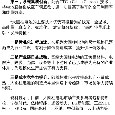
第三，系统集成创新。
配合CTC（Cell to Chassis）技术，
将电池直接集成至车辆底盘，进一步提高了整车的空间利用率
和能量效率。
“大圆柱电池的主要技术优势可概括为超快充、全温域、
高能量、真安全、标准化。”袁定凯分析称，当前行业呈现出
以下发展特征：
一是标准化进程加速。
46系列大圆柱电池的尺寸规格已逐
渐成为行业共识，有利于降低制造成本、提升供应链效率。
二是产业链日益成熟。
围绕大圆柱电池的正负极材料、电
解液、隔膜、壳体、设备等上下游环节已形成较为完备的产业
体系，为规模化生产提供了有力支撑。
三是成本竞争力提升。
随着标准化程度提高和产业链成
熟，大圆柱电池的制造成本呈快速下降趋势，市场竞争力持续
增强。
资料显示，目前，大圆柱电池市场主要参与者包括特斯
拉、宁德时代、亿纬锂能、远景动力、LG新能源、三星SDI、
松下、SK On、国轩高科、比亚迪、中创新航、云山动力等。