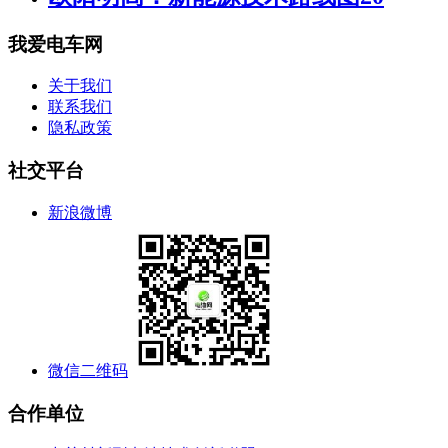
我爱电车网
关于我们
联系我们
隐私政策
社交平台
新浪微博
微信二维码
合作单位