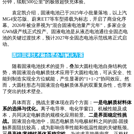
分钟，续航500公里”的极致超快充体验。
袁定凯介绍，固液电池已于2025年小批量落地，以上汽
MG4安芯版、蔚来ET7等车型搭载为标志，开启了商业化序
幕。2026年被业界视为“混合固液电池量产元年”，多家企业
GWh级产线正式投产。固液电池是从液态电池通往全固态电
池的关键过渡技术，预计2027年全固态电池示范线将正式启
动。
圆柱固液技术融合壁垒与解决方案
随着固液电池技术的提升，叠加大圆柱电池自身结构优
势，将固液混合电解质技术应用于大圆柱电池，可从安全、性
能到制造实现全方位赋能，产生显著的“1+1>2”协同效应。然
而，大圆柱形态与固液混合电解质体系的双重复杂性，也带来
了突出的技术壁垒。
具体而言，挑战主要体现在四个方面：
一是电解质材料体
系的选择与优化。
离子电导率、电化学窗口、机械性能及成
本，共同决定电解质的规模化应用前景。
二是界面稳定性挑
战。
固液混合电池中，固态电解质与电极材料之间的固-固接
触界面阻抗较高，成为影响倍率性能和低温性能的关键瓶颈。
三是高镍/富锂锰基体系稳定性。
为追求高能量密度，正极材