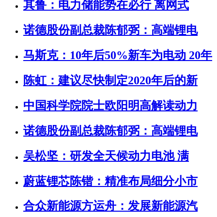
其鲁：电力储能势在必行 离网式
诺德股份副总裁陈郁弼：高端锂电
马斯克：10年后50%新车为电动 20年
陈虹：建议尽快制定2020年后的新
中国科学院院士欧阳明高解读动力
诺德股份副总裁陈郁弼：高端锂电
吴松坚：研发全天候动力电池 满
蔚蓝锂芯陈锴：精准布局细分小市
合众新能源方运舟：发展新能源汽