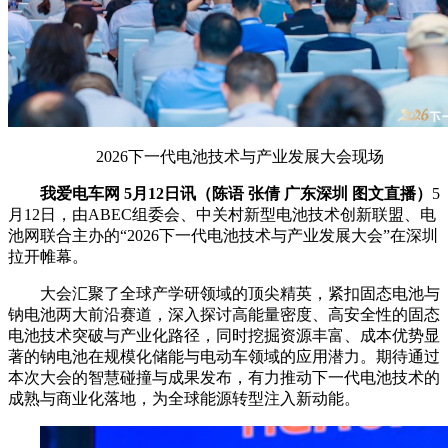
2026下一代电池技术与产业发展大会现场
我爱电车网 5月12日讯（陈语 张倩 广东深圳 图文直播）
5
月12日，由ABEC组委会、中关村新型电池技术创新联盟、电
池网联合主办的“2026下一代电池技术与产业发展大会”在深圳
拉开帷幕。
大会汇聚了全球产学研领域的顶尖精英，紧扣固态电池与
钠电池两大前沿赛道，深入探讨高能量密度、高安全性的固态
电池技术突破与产业化路径，同时挖掘资源丰富、成本优势显
著的钠电池在规模化储能与电动车领域的应用潜力。期待通过
本次大会的智慧碰撞与成果发布，有力推动下一代电池技术的
成熟与商业化落地，为全球能源转型注入新动能。