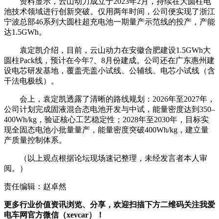
资料显示，云山动力成立于2023年2月，持续在大圆柱电
池技术领域进行创新突破。仅用两年时间，公司便实现了浙江
宁波总部46系列大圆柱超充电池一期量产示范线的投产，产能
达1.5GWh。
袁定凯介绍，目前，云山动力在安徽合肥建设1.5GWh大
圆柱Pack线，预计在今年7、8月份建成。公司还在广东惠州建
设电芯研发基地，覆盖壳盖小试线、公辅线、电芯小试线（含
干法电极线）。
会上，袁定凯透露了清晰的路线规划：2026年至2027年，
公司计划完成固液混合态电池开发与中试，能量密度达到350–
400Wh/kg，验证核心工艺稳定性；2028年至2030年，目标实
现全固态电池小批量量产，能量密度突破400Wh/kg，建立量
产质量控制体系。
（以上观点根据论坛现场速记整理，未经发言者本人审
阅。）
责任编辑：赵卓然
更多行业价值资讯浏览、分享，欢迎扫描下方二维码关注我爱
电车网官方微信（xevcar）！