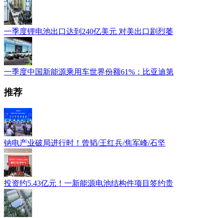
一季度锂电池出口达到240亿美元 对美出口剧烈萎
一季度中国新能源乘用车世界份额61%：比亚迪第
推荐
钠电产业破局进行时！曾韬/王红兵/焦军峰/石坚
投资约5.43亿元！一新能源电池结构件项目签约贵