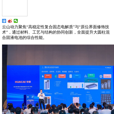
云山动力聚焦“高稳定性复合固态电解质”与“原位界面修饰技
术”，通过材料、工艺与结构的协同创新，全面提升大圆柱混
合固液电池的综合性能。