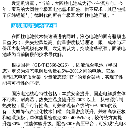
袁定凯透露，“当前，大圆柱电池成为行业主流方向。今
年，宝马的大圆柱全极耳电池需求旺盛、供不应求，其已包揽
了亿纬锂能与宁德时代的所有全极耳大圆柱电池产能。”
固液电池核心价值凸显
在圆柱电池技术快速演进的同时，液态电池的固有瓶颈也
日益突出：热失控风险高、能量密度接近理论上限、成本与环
保压力制约规模化发展。袁定凯认为，突破这些瓶颈，固液电
池成为当前阶段的技术最优解。
根据国标（GB/T43568-2026），固液混合电池（半固
态）定义为液态电解质含量在5%–20%之间的电池。它采
用“固态电解质骨架+少量液态浸润剂”的复合架构，实现了性
能与可行性的平衡。
固液电池核心特性包括：本质安全提升。固态电解质主体
不可燃、耐高温，热失控温度提升至200℃以上，从根源抑制
热失控；量产可行性高。可兼容现有产线约70%–90%的设
备，大幅降低产业化技术门槛；能量密度跃升。兼容高镍正极
和硅碳负极，单体能量密度达300–400Wh/kg，较传统方案提
升超30%；性能体验升级。配合800V高压平台，可实现“充电8