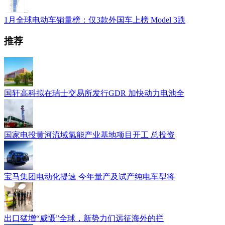
1月全球电动车销量榜：仅3款外国车上榜 Model 3跌
推荐
国轩高科拟在瑞士交易所发行GDR 加快动力电池全
国家电投黄河流域氢能产业基地项目开工 总投资
宝马集团电动化提速 今年量产及试产纯电车型将
出口猛增“威慑”全球，新势力们远征海外的拦