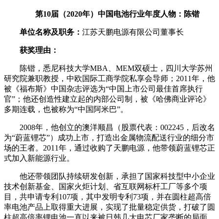
第
10
届（20
20
年）中国电池行业年度人物：
陈锴
单位名称及职务：
江苏天鹏电源有限公司董事长
获奖理由：
陈锴，悉尼科技大学MBA、MEM双硕士，四川大学苏州
研究院兼职教授，中欧国际工商学院私享会导师；2011年，他
被《福布斯》中国杂志评选为“中国上市公司最佳首席执行
官”；他还创造性建立起的内部公司制，被《哈佛商业评论》
多期连载，也被称为“中国阿米巴”。
2008年，他创立的澳洋顺昌（股票代表：002245，后改名
为“蔚蓝锂芯”）成功上市，打造出金属物流配送行业的细分市
场的王者。2011年，通过收购了天鹏电源，他带领蔚蓝锂芯正
式加入新能源行业。
他还带领团队持续研发创新，承担了国家科技型中小企业
技术创新基金、国家火炬计划、省互联网标杆工厂等多个项
目，共申请专利107项，其中发明专利73项，并在圆柱超高倍
率电池产品上取得重大进展，实现了批量稳定供货，打破了圆
柱超高倍率锂电池一直以来被日韩几大电芯厂家垄断的局面。