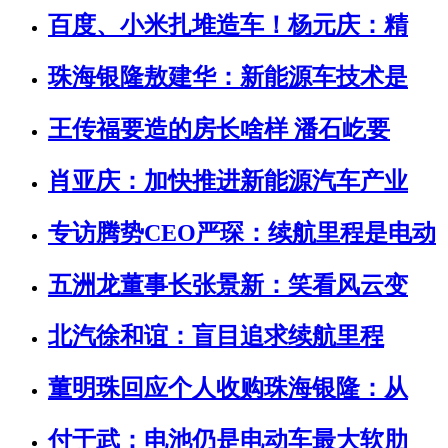
百度、小米扎堆造车！杨元庆：精
珠海银隆敖建华：新能源车技术是
王传福要造的房长啥样 潘石屹要
肖亚庆：加快推进新能源汽车产业
专访腾势CEO严琛：续航里程是电动
五洲龙董事长张景新：笑看风云变
北汽徐和谊：盲目追求续航里程
董明珠回应个人收购珠海银隆：从
付于武：电池仍是电动车最大软肋