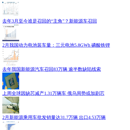
去年3月至今谁是召回的“主角”？新能源车召回
2月我国动力电池装车量：三元电池5.8GWh 磷酸铁锂
去年我国新能源汽车召回83万辆 逾半数缺陷线索
上周全球因缺芯减产1.31万辆车 俄乌局势或加剧芯
2月新能源乘用车批发销量达31.7万辆 出口4.53万辆