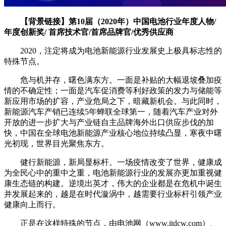
【背景链接】
第10届（2020年）中国电池行业年度人物/
年度创新奖/ 首席技术官/首席品牌官/优秀供应商
2020，注定将成为电池新能源行业发展史上极具标志性的
特殊节点。
危与机并存，曙色满东方。一面是补贴的大幅退坡叠加疫
情的不确定性；一面是汽车促消费等利好政策的发力与储能等
新应用市场的扩容，产业危局之下，暗藏新机会。与此同时，
新能源汽车产销已连续5年蝉联全球第一，随着汽车产业对外
开放的进一步扩大与产业链自主品牌海外出口供应步伐的加
快，中国在全球电池新能源产业核心地位持续凸显，寒夜中曙
光初现，世界目光聚焦东方。
健行新能源，新局显标杆。一场疫情改变了世界，健康成
为全民心中的重中之重，电池新能源行业的发展亦更加重视健
康生态链的构建。逆境出英才，伟大的企业都是在危机中诞生
并发展起来的，越是在时代漩涡中，越需要行业标杆引领产业
健康向上而行。
正是在这样特殊的节点，由电池网（www.itdcw.com）、