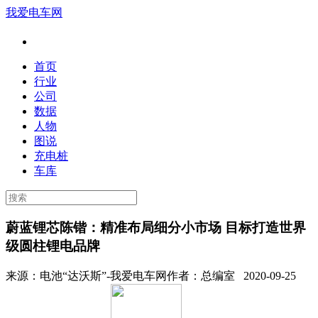
我爱电车网
首页
行业
公司
数据
人物
图说
充电桩
车库
蔚蓝锂芯陈锴：精准布局细分小市场 目标打造世界
级圆柱锂电品牌
来源：
电池“达沃斯”-我爱电车网
作者：
总编室
2020-09-25