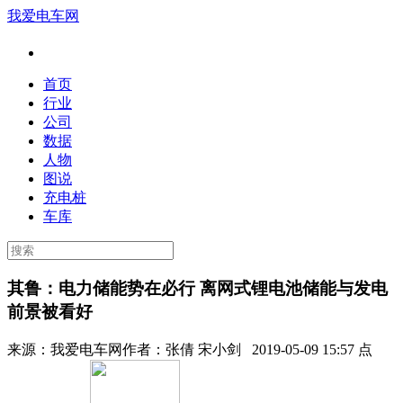
我爱电车网
首页
行业
公司
数据
人物
图说
充电桩
车库
其鲁：电力储能势在必行 离网式锂电池储能与发电
前景被看好
来源：
我爱电车网
作者：
张倩 宋小剑
2019-05-09 15:57 点