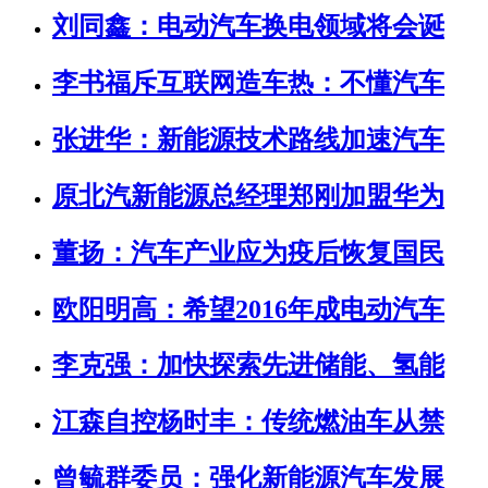
刘同鑫：电动汽车换电领域将会诞
李书福斥互联网造车热：不懂汽车
张进华：新能源技术路线加速汽车
原北汽新能源总经理郑刚加盟华为
董扬：汽车产业应为疫后恢复国民
欧阳明高：希望2016年成电动汽车
李克强：加快探索先进储能、氢能
江森自控杨时丰：传统燃油车从禁
曾毓群委员：强化新能源汽车发展