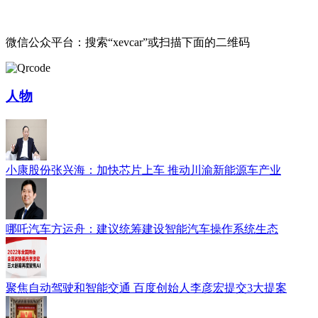
微信公众平台：搜索“xevcar”或扫描下面的二维码
人物
小康股份张兴海：加快芯片上车 推动川渝新能源车产业
哪吒汽车方运舟：建议统筹建设智能汽车操作系统生态
聚焦自动驾驶和智能交通 百度创始人李彦宏提交3大提案