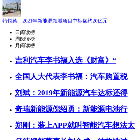
特锐德：2021年新能源领域项目中标额约20亿元
日阅读榜
周阅读榜
月阅读榜
吉利汽车李书福入选《财富》“
全国人大代表李书福：汽车购置税
刘斌：2019年新能源汽车达标还得
奇瑞新能源倪绍勇：新能源电池行
郑刚：装上APP就叫智能汽车想法太