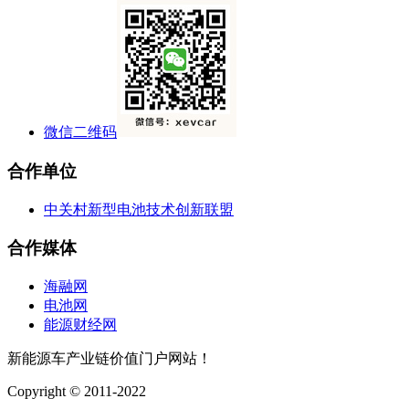
微信二维码
合作单位
中关村新型电池技术创新联盟
合作媒体
海融网
电池网
能源财经网
新能源车产业链价值门户网站！
Copyright © 2011-2022