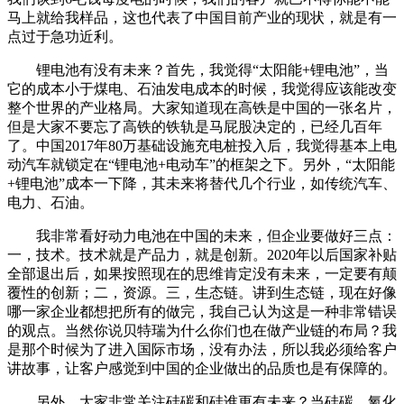
马上就给我样品，这也代表了中国目前产业的现状，就是有一
点过于急功近利。
锂电池有没有未来？首先，我觉得“太阳能+锂电池”，当
它的成本小于煤电、石油发电成本的时候，我觉得应该能改变
整个世界的产业格局。大家知道现在高铁是中国的一张名片，
但是大家不要忘了高铁的铁轨是马屁股决定的，已经几百年
了。中国2017年80万基础设施充电桩投入后，我觉得基本上电
动汽车就锁定在“锂电池+电动车”的框架之下。另外，“太阳能
+锂电池”成本一下降，其未来将替代几个行业，如传统汽车、
电力、石油。
我非常看好动力电池在中国的未来，但企业要做好三点：
一，技术。技术就是产品力，就是创新。2020年以后国家补贴
全部退出后，如果按照现在的思维肯定没有未来，一定要有颠
覆性的创新；二，资源。三，生态链。讲到生态链，现在好像
哪一家企业都想把所有的做完，我自己认为这是一种非常错误
的观点。当然你说贝特瑞为什么你们也在做产业链的布局？我
是那个时候为了进入国际市场，没有办法，所以我必须给客户
讲故事，让客户感觉到中国的企业做出的品质也是有保障的。
另外，大家非常关注硅碳和硅谁更有未来？当硅碳、氧化