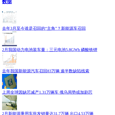
数据
去年3月至今谁是召回的“主角”？新能源车召回
2月我国动力电池装车量：三元电池5.8GWh 磷酸铁锂
去年我国新能源汽车召回83万辆 逾半数缺陷线索
上周全球因缺芯减产1.31万辆车 俄乌局势或加剧芯
2月新能源乘用车批发销量达31.7万辆 出口4.53万辆