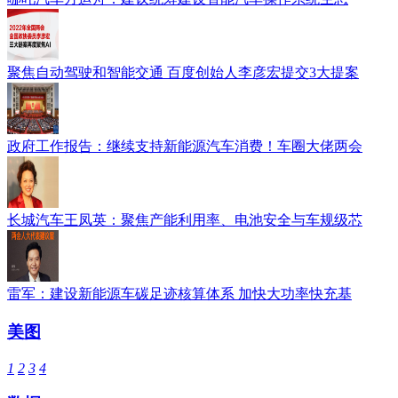
聚焦自动驾驶和智能交通 百度创始人李彦宏提交3大提案
政府工作报告：继续支持新能源汽车消费！车圈大佬两会
长城汽车王凤英：聚焦产能利用率、电池安全与车规级芯
雷军：建设新能源车碳足迹核算体系 加快大功率快充基
美图
1
2
3
4