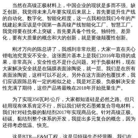
当然在高镍正极材料上，中国企业的现状是多而不强、缺
乏创新。我觉得未来几年要实现后来居上，首先要提升生产线
的自动化、数字化、智能化程度，这一点我相信我们今年的产
线建起来应该是中国第一条高镍产线智能化工厂、智慧工厂。
我觉得要在技术上突破，首先要具备个性化、独特性、差异
化，要有大质量的概念和大的创新，就是要做颠覆性创新。
刚才万向的陈总讲了，我感到非常欣慰，大家一直在关心
锂电池究竟安不安全。这张图片基本上是我们2016年取得的成
果，非常高兴，安全性也不是什么问题。对于负极材料，现在
大家解决安全就是在隔膜表面涂陶瓷，就一层。我们是在所有
表面涂陶瓷，这样可以不起火。另外在这方面的包覆技术，我
们应该跟陈总有一定的相似之处，我是对正极、负极解决安全
性充满了期待，这些产品将最晚在2018年开始批量生产。
为了实现350瓦时/公斤，大家都知道硅是必然之路。但只
硅用现有体系肯定不行，所以我们研究石墨烯复合导电材料，
我们针对硅负极的黏结剂2017年实现商品化。针对高镍正极、
硅碳、黏结剂整个体系的开发，我提出多元复合的概念，因为
还得考虑低温、快充。
这是BTR—E&M工程，这是贝特瑞生态经营圈。我们在