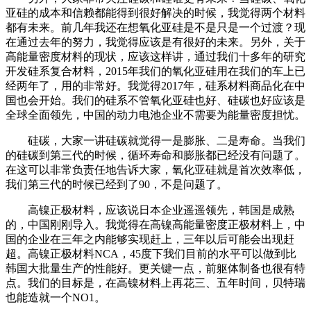
亚硅的成本和信赖都能得到很好解决的时候，我觉得两个材料
都有未来。前几年我还在想氧化亚硅是不是只是一个过渡？现
在通过去年的努力，我觉得应该是有很好的未来。另外，关于
高能量密度材料的现状，应该这样讲，通过我们十多年的研究
开发硅系复合材料，2015年我们的氧化亚硅用在我们的车上已
经两年了，用的非常好。我觉得2017年，硅系材料商品化在中
国也会开始。我们的硅系不管氧化亚硅也好、硅碳也好应该是
全球全面领先，中国的动力电池企业不需要为能量密度担忧。
硅碳，大家一讲硅碳就觉得一是膨胀、二是寿命。当我们
的硅碳到第三代的时候，循环寿命和膨胀都已经没有问题了。
在这可以非常负责任地告诉大家，氧化亚硅就是首次效率低，
我们第三代的时候已经到了90，不是问题了。
高镍正极材料，应该说日本企业遥遥领先，韩国是成熟
的，中国刚刚导入。我觉得在高镍高能量密度正极材料上，中
国的企业在三年之内能够实现赶上，三年以后可能会出现赶
超。高镍正极材料NCA，45度下我们目前的水平可以做到比
韩国大批量生产的性能好。更关键一点，前躯体制备也很有特
点。我们的目标是，在高镍材料上再花三、五年时间，贝特瑞
也能造就一个NO1。