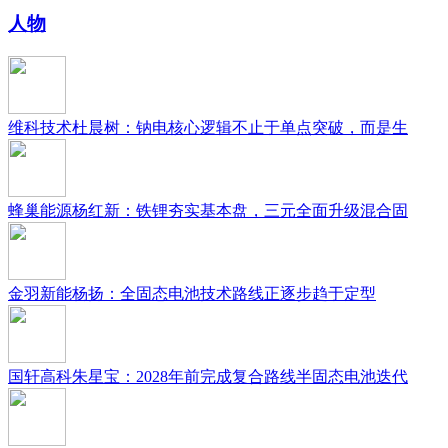
人物
维科技术杜晨树：钠电核心逻辑不止于单点突破，而是生
蜂巢能源杨红新：铁锂夯实基本盘，三元全面升级混合固
金羽新能杨扬：全固态电池技术路线正逐步趋于定型
国轩高科朱星宝：2028年前完成复合路线半固态电池迭代