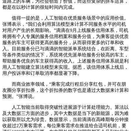
道路上的车辆，为社会创造了价值，而这些复杂的拼车运算，
都是在以秒计算的很短时间内完成。
值得一提的是，人工智能在优质服务场景中的应用价值。
张博表示，“我们会利用算法模型来计算不同服务水平的司机
对用户产生的长期影响。”滴滴在9月上线服务信用体系，司机
将拥有个人专属的服务信用档案和服务分值，为乘客提供优质
服务的车主可获得更高的服务分，从而获得更多的订单和收
入。目前服务分已与滴滴的智能派单系统结合，在距离、车型
等条件类似的情况下，系统将优先派单给服务分较高的车主，
帮助服务优良的车主获得高的收入。上述服务信用体系就是利
用人工智能建立算法模型来实现。据悉，该信用体系上线后，
用户投诉率和订单取消率都显著下降。
而商业效率领域，“乘客完成行程后分享红包，并可在朋
友圈分享折扣券，这个折扣券的数字也是通过大数据来计算和
预测。”张博说。
人工智能当前取得突破性进展源于计算处理能力、算法以
及大数据三方面的进步，其中大数据是当下的新能源，因为难
以获取所以尤为珍贵。数据显示，当前滴滴在高峰期每分钟接
收超过2万乘客需求，每位乘客需求在推送给合适司机前，要