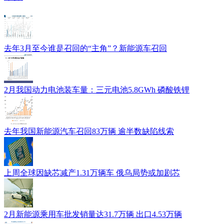
去年3月至今谁是召回的“主角”？新能源车召回
2月我国动力电池装车量：三元电池5.8GWh 磷酸铁锂
去年我国新能源汽车召回83万辆 逾半数缺陷线索
上周全球因缺芯减产1.31万辆车 俄乌局势或加剧芯
2月新能源乘用车批发销量达31.7万辆 出口4.53万辆