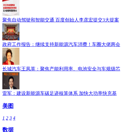
聚焦自动驾驶和智能交通 百度创始人李彦宏提交3大提案
政府工作报告：继续支持新能源汽车消费！车圈大佬两会
长城汽车王凤英：聚焦产能利用率、电池安全与车规级芯
雷军：建设新能源车碳足迹核算体系 加快大功率快充基
美图
1
2
3
4
数据