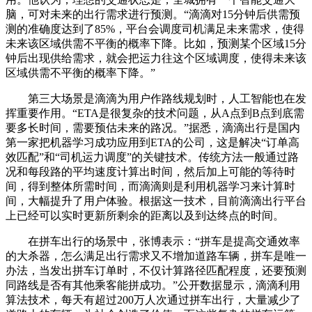
脑，可对未来的出行需求进行预测。“滴滴对15分钟后供需预
测的准确度达到了85%，平台会调度司机满足未来需求，使得
未来该区域供需不平衡的概率下降。比如，预测某个区域15分
钟后出现供给需求，就会把运力往这个区域调度，使得未来该
区域供需不平衡的概率下降。”
第三大场景是滴滴为用户作路线规划时，人工智能也在发
挥重要作用。“ETA是很复杂的技术问题，从A点到B点到底需
要多长时间，需要预估未来的路况。”据悉，滴滴出行是国内
第一家把机器学习成功应用到ETA的公司，这是解决“订单高
效匹配”和“司机运力调度”的关键技术。传统方法一般通过路
况和每段路的平均速度计算出时间，然后加上可能的等待时
间，得到整体所需时间，而滴滴则是利用机器学习来计算时
间，大幅提升了用户体验。根据这一技术，目前滴滴出行平台
上已经可以实时更新所剩余的距离以及到达终点的时间。
在拼车出行的场景中，张博表示：“拼车是提高交通效率
的大杀器，怎么满足出行需求又不增加道路车辆，拼车是唯一
办法，当发出拼车订单时，不仅计算路径匹配程度，还要预测
同路线是否有其他乘客能拼成功。”公开数据显示，滴滴利用
算法技术，每天有超过200万人次通过拼车出行，大量减少了