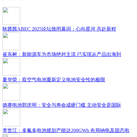
耿茜茜ABEC 2025论坛致闭幕词：心向星河 共赴新程
崔东树：新能源车为市场绝对主流 已实现从产品出海到
夏华荣：双空气电池重新定义电池安全性的极限
德赛电池郭庆明：安全与寿命成硬门槛 主动安全是国际
李世江：多氟多电池规划产能达200GWh 布局钠电及固态电