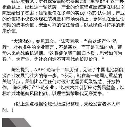
在陈宏看来，所有探索最终都要回归到“重塑价值”这一终
极命题上。经过这一轮洗牌，产业的价值锚点应该定在哪里？
陈宏给出了答案：雄韬股份在多年的实践中深刻认识到，产业
的价值绝不仅仅体现在装机量和市场份额上，更体现在全生命
周期的成本价值，安全可靠的信任价值，以及绿色可持续的未
来价值。
“大浪淘沙，始见真金。”陈宏表示，当前这场产业“洗
牌”，对有准备的企业而言，不是寒冬，而正是苦练内功、蓄
势未来的战略机遇期。“这将促使我们回归本质，思考如何为
客户、为产业、为社会创造不可替代的长期价值。”
陈宏提到，ABEC论坛十二年历程，见证了中国电池新能
源产业发展到壮大的每一步。“今天，站在新一轮周期重塑的
关键节点，我们比以往任何时候都更需要凝聚智慧、开放协
作。”陈宏呼吁产业链企业：“以技术共创新应对贸易壁垒，以
标准共建抵御风险挑战，以理性繁荣取代无序竞争。”
（以上观点根据论坛现场速记整理，未经发言者本人审
阅。）