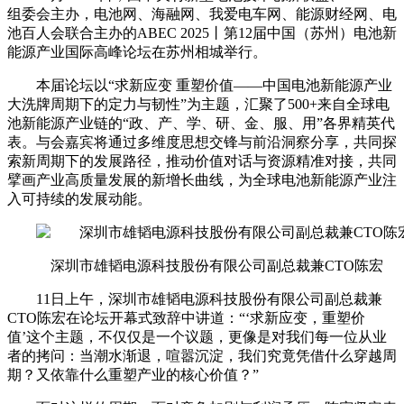
组委会主办，电池网、海融网、我爱电车网、能源财经网、电
池百人会联合主办的ABEC 2025丨第12届中国（苏州）电池新
能源产业国际高峰论坛在苏州相城举行。
本届论坛以“求新应变 重塑价值——中国电池新能源产业
大洗牌周期下的定力与韧性”为主题，汇聚了500+来自全球电
池新能源产业链的“政、产、学、研、金、服、用”各界精英代
表。与会嘉宾将通过多维度思想交锋与前沿洞察分享，共同探
索新周期下的发展路径，推动价值对话与资源精准对接，共同
擘画产业高质量发展的新增长曲线，为全球电池新能源产业注
入可持续的发展动能。
深圳市雄韬电源科技股份有限公司副总裁兼CTO陈宏
11日上午，深圳市雄韬电源科技股份有限公司副总裁兼
CTO陈宏在论坛开幕式致辞中讲道：“‘求新应变，重塑价
值’这个主题，不仅仅是一个议题，更像是对我们每一位从业
者的拷问：当潮水渐退，喧嚣沉淀，我们究竟凭借什么穿越周
期？又依靠什么重塑产业的核心价值？”