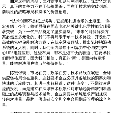
面对这样的周期，面对竞争加剧与利润承压，陈宏坚定表
示，真正的竞争力不在于低价厮杀，而在于技术的突破创新、
前瞻性的战略布局和持续的价值创造。
“技术创新不是纸上谈兵，它必须扎进市场的土壤里。”陈
宏介绍，今年，雄韬股份在固态电池的关键电化学性能实现显
著突破，为下一代产品奠定了坚实基础。“未来的能源解决方
案必然是多元化的。我们不再局限于单一技术路径，开发出了
高效的氢锂储能解决方案，在低空经济领域，推出氢锂钠混动
系统的无人机。同时，我们全力聚焦于AI算力中心与数据中
心UPS电源应用。这些布局，都不是短平快的赛道，它要求我
们耐得住寂寞，因为我们相信，真正的‘新’，是面向特定场
景、能够解决用户痛点的价值创新。”
陈宏强调，市场在变，政策在变，技术路线在演进，全球
供应链格局也在重构。这就要求企业必须具备敏锐的洞察力和
快速的反应能力。其进一步解释道，这种“应变”，不是随波逐
流的投机，而是建立在深厚技术积累和对市场趋势精准判断基
础上的战略调整与战术聚焦。企业需要从单纯追求产能规模，
转向对质量、品牌、供应链安全和全生命周期碳管理的综合考
量。