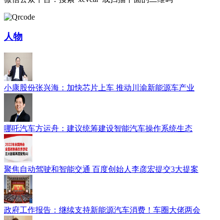
人物
小康股份张兴海：加快芯片上车 推动川渝新能源车产业
哪吒汽车方运舟：建议统筹建设智能汽车操作系统生态
聚焦自动驾驶和智能交通 百度创始人李彦宏提交3大提案
政府工作报告：继续支持新能源汽车消费！车圈大佬两会