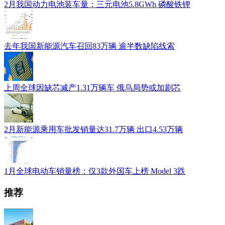
2月我国动力电池装车量：三元电池5.8GWh 磷酸铁锂
去年我国新能源汽车召回83万辆 逾半数缺陷线索
上周全球因缺芯减产1.31万辆车 俄乌局势或加剧芯
2月新能源乘用车批发销量达31.7万辆 出口4.53万辆
1月全球电动车销量榜：仅3款外国车上榜 Model 3跌
推荐