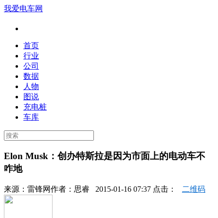
我爱电车网
首页
行业
公司
数据
人物
图说
充电桩
车库
Elon Musk：创办特斯拉是因为市面上的电动车不
咋地
来源：
雷锋网
作者：
思睿
2015-01-16 07:37 点击：
二维码