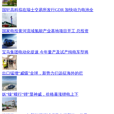
国轩高科拟在瑞士交易所发行GDR 加快动力电池全
国家电投黄河流域氢能产业基地项目开工 总投资
宝马集团电动化提速 今年量产及试产纯电车型将
出口猛增“威慑”全球，新势力们远征海外的拦
妖“镍”横行“锂”显神威，价格暴涨锂电上下