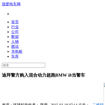
我爱电车网
首页
行业
公司
数据
人物
图说
充电桩
车库
迪拜警方购入混合动力超跑BMW i8当警车
来源：
环球科技
作者：
陈薇
2015-03-18 07:14 点击：
二维码