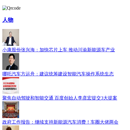
人物
小康股份张兴海：加快芯片上车 推动川渝新能源车产业
哪吒汽车方运舟：建议统筹建设智能汽车操作系统生态
聚焦自动驾驶和智能交通 百度创始人李彦宏提交3大提案
政府工作报告：继续支持新能源汽车消费！车圈大佬两会