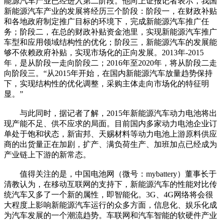
能源汽车产业已经进入第二阶段。他向上证报记者表示，我国
新能源汽车产业的发展将经历三个阶段：阶段一，在财政补贴
和各地政府制定推广目标的环境下，完成新能源汽车推广任
务；阶段二，在总的财政补贴资金池里，实现新能源汽车推广
车型和应用领域结构性的优化；阶段三，新能源汽车的发展能
够不依赖政府补贴，实现市场化的正向发展。2013年-2015
年，是从阶段一走向阶段二；2016年至2020年，将从阶段二走
向阶段三。“从2015年开始，在国内新能源汽车放量趋势保持
下，实现结构性的优化调整，采购主体走向市场化的特征明
显。”
与此同时，据记者了解，2015年新能源汽车动力电池将出
现产能不足、供不应求的局面。目前国内多家动力电池企业订
单处于饱和状态，新宙邦、天赐材料等动力电池上游原料供应
商的出货量正在加剧，扩产、满负荷生产、加班加点已经成为
产业链上下游的新常态。
值得关注的是，中国电池网（微号：mybattery）董事长于
清教认为，在移动互联网的支持下，新能源汽车的性能对比传
统汽车又多了一个新的属性，即智能化。3G、4G网络将会很
大程度上影响新能源汽车运行的众多方面，信息化、娱乐化成
为汽车发展的一个潮流趋势。车联网和汽车智能的软硬件产业