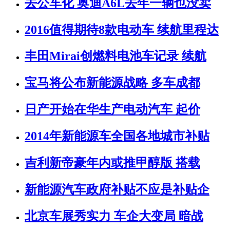
去公车化 奥迪A6L去年一辆也没卖
2016值得期待8款电动车 续航里程达
丰田Mirai创燃料电池车记录 续航
宝马将公布新能源战略 多车成都
日产开始在华生产电动汽车 起价
2014年新能源车全国各地城市补贴
吉利新帝豪年内或推甲醇版 搭载
新能源汽车政府补贴不应是补贴企
北京车展秀实力 车企大变局 暗战