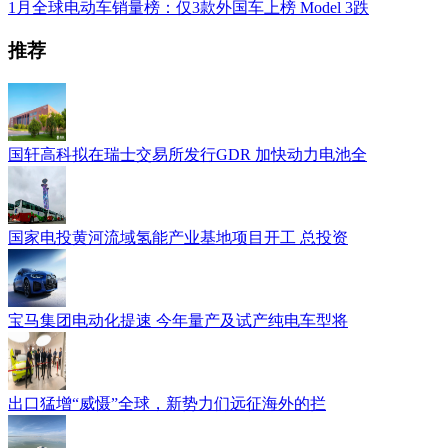
1月全球电动车销量榜：仅3款外国车上榜 Model 3跌
推荐
国轩高科拟在瑞士交易所发行GDR 加快动力电池全
国家电投黄河流域氢能产业基地项目开工 总投资
宝马集团电动化提速 今年量产及试产纯电车型将
出口猛增“威慑”全球，新势力们远征海外的拦