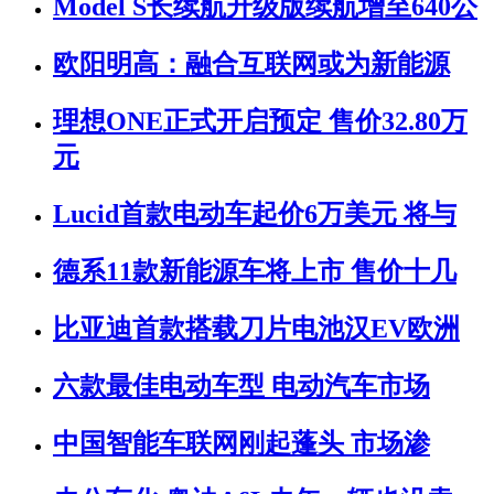
Model S长续航升级版续航增至640公
欧阳明高：融合互联网或为新能源
理想ONE正式开启预定 售价32.80万
元
Lucid首款电动车起价6万美元 将与
德系11款新能源车将上市 售价十几
比亚迪首款搭载刀片电池汉EV欧洲
六款最佳电动车型 电动汽车市场
中国智能车联网刚起蓬头 市场渗