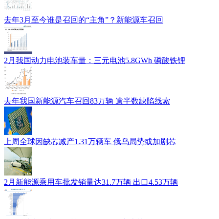
去年3月至今谁是召回的“主角”？新能源车召回
2月我国动力电池装车量：三元电池5.8GWh 磷酸铁锂
去年我国新能源汽车召回83万辆 逾半数缺陷线索
上周全球因缺芯减产1.31万辆车 俄乌局势或加剧芯
2月新能源乘用车批发销量达31.7万辆 出口4.53万辆