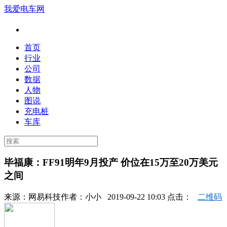
我爱电车网
首页
行业
公司
数据
人物
图说
充电桩
车库
毕福康：FF91明年9月投产 价位在15万至20万美元
之间
来源：
网易科技
作者：
小小
2019-09-22 10:03 点击：
二维码