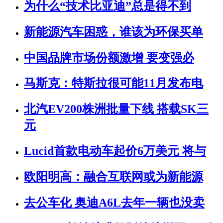
为什么“技术比亚迪”总是得不到
新能源汽车困惑，谁该为环保买单
中国品牌市场份额激增 要变强必
马斯克：特斯拉很可能11月发布电
北汽EV200株洲批量下线 搭载SK三
元
Lucid首款电动车起价6万美元 将与
欧阳明高：融合互联网或为新能源
去公车化 奥迪A6L去年一辆也没卖