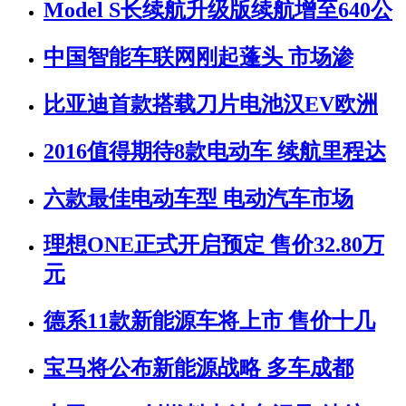
Model S长续航升级版续航增至640公
中国智能车联网刚起蓬头 市场渗
比亚迪首款搭载刀片电池汉EV欧洲
2016值得期待8款电动车 续航里程达
六款最佳电动车型 电动汽车市场
理想ONE正式开启预定 售价32.80万
元
德系11款新能源车将上市 售价十几
宝马将公布新能源战略 多车成都