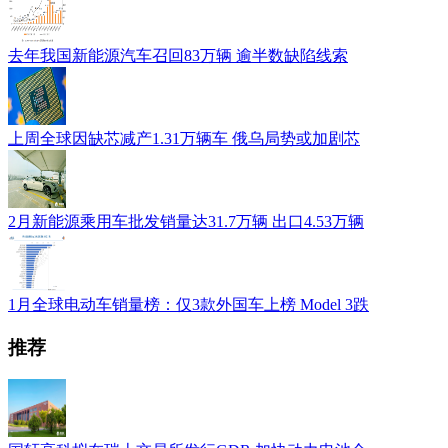
去年我国新能源汽车召回83万辆 逾半数缺陷线索
上周全球因缺芯减产1.31万辆车 俄乌局势或加剧芯
2月新能源乘用车批发销量达31.7万辆 出口4.53万辆
1月全球电动车销量榜：仅3款外国车上榜 Model 3跌
推荐