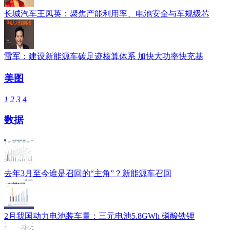
长城汽车王凤英：聚焦产能利用率、电池安全与车规级芯
雷军：建设新能源车碳足迹核算体系 加快大功率快充基
美图
1
2
3
4
数据
去年3月至今谁是召回的“主角”？新能源车召回
2月我国动力电池装车量：三元电池5.8GWh 磷酸铁锂