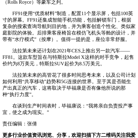
（Rolls Royce）等豪车之列。
FF91使用“优质材料”制造，配置11个显示屏，包括100英
寸的屏幕。FF91还集成智能手机功能，包括解锁车门，根据
复杂的搜索查询导航到目的地，并为乘客创造个性化、类似家
庭影院的体验。后排乘客座椅旨在模仿飞机头等舱的设计，并
带有“水疗模式”（按摩）。值得一提的是，座位非常舒服。
法拉第未来还计划在2021年CES上推出另一款汽车——
FF81。这款车型旨在与特斯拉Model X这样的对手竞争，起售
价约为8万美元，特斯拉SUV起价为8.5万美元。
法拉第未来的高管花了很多时间思考未来，以及公司计划
如何利用“共享移动”趋势和5G连接的世界。至于其是否能生
产出真正的汽车，这将取决于毕福康是否有像他所说的那
种“执行力度”。
在谈到生产时间表时，毕福康说：“我将亲自负责投产事
宜，使之成为现实。”
责任编辑：张倩
更多行业价值资讯浏览、分享，欢迎扫描下方二维码关注我爱