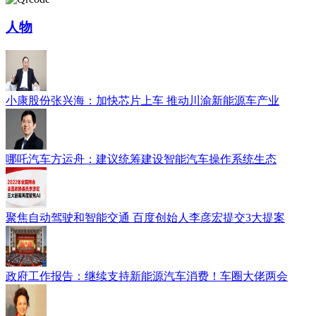
人物
小康股份张兴海：加快芯片上车 推动川渝新能源车产业
哪吒汽车方运舟：建议统筹建设智能汽车操作系统生态
聚焦自动驾驶和智能交通 百度创始人李彦宏提交3大提案
政府工作报告：继续支持新能源汽车消费！车圈大佬两会