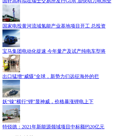
国轩高科拟在瑞士交易所发行GDR 加快动力电池全
国家电投黄河流域氢能产业基地项目开工 总投资
宝马集团电动化提速 今年量产及试产纯电车型将
出口猛增“威慑”全球，新势力们远征海外的拦
妖“镍”横行“锂”显神威，价格暴涨锂电上下
特锐德：2021年新能源领域项目中标额约20亿元