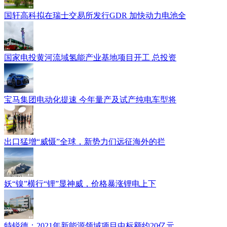
国轩高科拟在瑞士交易所发行GDR 加快动力电池全
国家电投黄河流域氢能产业基地项目开工 总投资
宝马集团电动化提速 今年量产及试产纯电车型将
出口猛增“威慑”全球，新势力们远征海外的拦
妖“镍”横行“锂”显神威，价格暴涨锂电上下
特锐德：2021年新能源领域项目中标额约20亿元