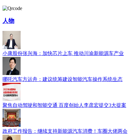
人物
小康股份张兴海：加快芯片上车 推动川渝新能源车产业
哪吒汽车方运舟：建议统筹建设智能汽车操作系统生态
聚焦自动驾驶和智能交通 百度创始人李彦宏提交3大提案
政府工作报告：继续支持新能源汽车消费！车圈大佬两会