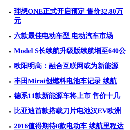
理想ONE正式开启预定 售价32.80万
元
六款最佳电动车型 电动汽车市场
Model S长续航升级版续航增至640公
欧阳明高：融合互联网或为新能源
丰田Mirai创燃料电池车记录 续航
德系11款新能源车将上市 售价十几
比亚迪首款搭载刀片电池汉EV欧洲
2016值得期待8款电动车 续航里程达