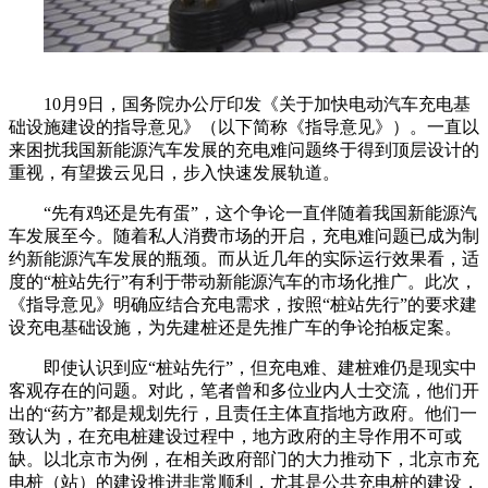
10月9日，国务院办公厅印发《关于加快电动汽车充电基
础设施建设的指导意见》（以下简称《指导意见》）。一直以
来困扰我国新能源汽车发展的充电难问题终于得到顶层设计的
重视，有望拨云见日，步入快速发展轨道。
“先有鸡还是先有蛋”，这个争论一直伴随着我国新能源汽
车发展至今。随着私人消费市场的开启，充电难问题已成为制
约新能源汽车发展的瓶颈。而从近几年的实际运行效果看，适
度的“桩站先行”有利于带动新能源汽车的市场化推广。此次，
《指导意见》明确应结合充电需求，按照“桩站先行”的要求建
设充电基础设施，为先建桩还是先推广车的争论拍板定案。
即使认识到应“桩站先行”，但充电难、建桩难仍是现实中
客观存在的问题。对此，笔者曾和多位业内人士交流，他们开
出的“药方”都是规划先行，且责任主体直指地方政府。他们一
致认为，在充电桩建设过程中，地方政府的主导作用不可或
缺。以北京市为例，在相关政府部门的大力推动下，北京市充
电桩（站）的建设推进非常顺利，尤其是公共充电桩的建设，