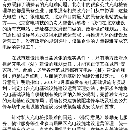
有效缓解了消费者的充电难问题。北京市的很多公共充电桩管
理单位都是民营企业，如果没有相关政府部门从中协调，这些
充电桩（站）很难建成。北京市目前最大的民营充电站的运营
方——北京富电科技的负责人曾告诉笔者：“我们在北京建设
的所有充电站，选址都是政府部门做的。政府做好规划后，我
们通过招投标等方式取得承建或运营权，再推进具体的建设及
运营工作。没有政府的规划选址，仅靠企业的力量很难完成充
电站的建设工作。”
在城市建设用地日益紧张的现实条件下，只有地方政府承
担起充电桩（站）建设的规划责任，才能真正使其在城市“安
家落户”。此前，尽管各示范城市都有充电站（桩）建设的规
划，但是缺乏细则，从而使充电基础设施建设难以落地。《指
导意见》明确指出，2016年3月底前发布充电基础设施专项规
划，制定出台充电基础设施建设运营管理办法，并要求各地将
充电基础设施专项规划有关内容纳入城乡规划，完善独立占地
的充电基础设施布局，明确各类建筑物配建停车场及社会公共
停车场中充电设施的建设比例或预留建设安装条件要求。
针对私人充电桩报装难的问题，《指导意见》鼓励充电服
务、物业服务等企业参与居民区充电设施建设运营管理，统一
开展停车位改造，直接办理报装接电手续，在符合有关法律法