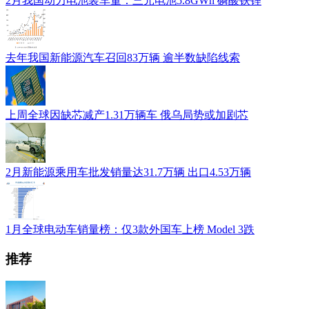
2月我国动力电池装车量：三元电池5.8GWh 磷酸铁锂
去年我国新能源汽车召回83万辆 逾半数缺陷线索
上周全球因缺芯减产1.31万辆车 俄乌局势或加剧芯
2月新能源乘用车批发销量达31.7万辆 出口4.53万辆
1月全球电动车销量榜：仅3款外国车上榜 Model 3跌
推荐