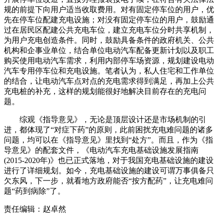
规的前提下向用户适当收取费用。对有固定停车位的用户，优
先在停车位配建充电设施；对没有固定停车位的用户，鼓励通
过在居民区配建公共充电车位，建立充电车位分时共享机制，
为用户充电创造条件。同时，鼓励具备条件的政府机关、公共
机构和企事业单位，结合单位电动汽车配备更新计划以及职工
购买使用电动汽车需求，利用内部停车场资源，规划建设电动
汽车专用停车位和充电设施。笔者认为，私人住宅和工作单位
的结合，让电动汽车点对点的充电需求得到满足，再加上公共
充电桩的补充，这样的规划能很好地解决目前存在的充电问
题。
综观《指导意见》，无论是顶层设计还是市场机制的引
进，都体现了“对症下药”的原则，此前困扰充电难问题的诸多
问题，均可以在《指导意见》里找到“处方”。而且，作为《指
导意见》的配套文件，《电动汽车充电基础设施发展指南
(2015-2020年)》也已正式落地，对于我国充电基础设施的建设
进行了详细规划。如今，充电基础设施的建设可谓万事俱备只
欠东风，下一步，就看地方政府能否“按方配药”，让充电难问
题“药到病除”了。
责任编辑：赵卓然