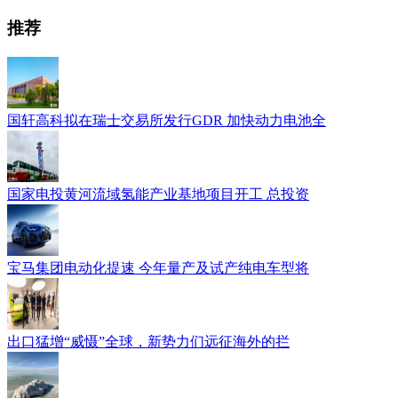
推荐
国轩高科拟在瑞士交易所发行GDR 加快动力电池全
国家电投黄河流域氢能产业基地项目开工 总投资
宝马集团电动化提速 今年量产及试产纯电车型将
出口猛增“威慑”全球，新势力们远征海外的拦