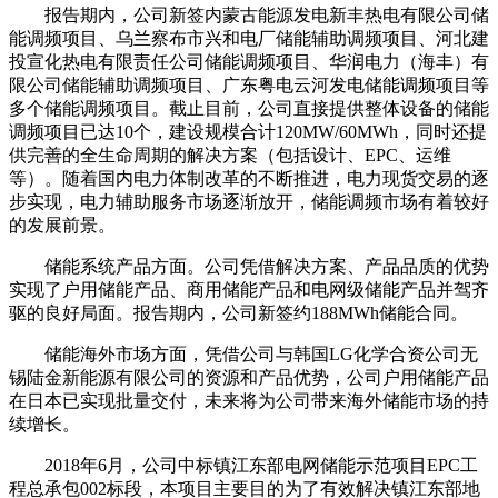
报告期内，公司新签内蒙古能源发电新丰热电有限公司储
能调频项目、乌兰察布市兴和电厂储能辅助调频项目、河北建
投宣化热电有限责任公司储能调频项目、华润电力（海丰）有
限公司储能辅助调频项目、广东粤电云河发电储能调频项目等
多个储能调频项目。截止目前，公司直接提供整体设备的储能
调频项目已达10个，建设规模合计120MW/60MWh，同时还提
供完善的全生命周期的解决方案（包括设计、EPC、运维
等）。随着国内电力体制改革的不断推进，电力现货交易的逐
步实现，电力辅助服务市场逐渐放开，储能调频市场有着较好
的发展前景。
储能系统产品方面。公司凭借解决方案、产品品质的优势
实现了户用储能产品、商用储能产品和电网级储能产品并驾齐
驱的良好局面。报告期内，公司新签约188MWh储能合同。
储能海外市场方面，凭借公司与韩国LG化学合资公司无
锡陆金新能源有限公司的资源和产品优势，公司户用储能产品
在日本已实现批量交付，未来将为公司带来海外储能市场的持
续增长。
2018年6月，公司中标镇江东部电网储能示范项目EPC工
程总承包002标段，本项目主要目的为了有效解决镇江东部地