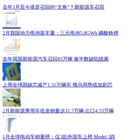
去年3月至今谁是召回的“主角”？新能源车召回
2月我国动力电池装车量：三元电池5.8GWh 磷酸铁锂
去年我国新能源汽车召回83万辆 逾半数缺陷线索
上周全球因缺芯减产1.31万辆车 俄乌局势或加剧芯
2月新能源乘用车批发销量达31.7万辆 出口4.53万辆
1月全球电动车销量榜：仅3款外国车上榜 Model 3跌