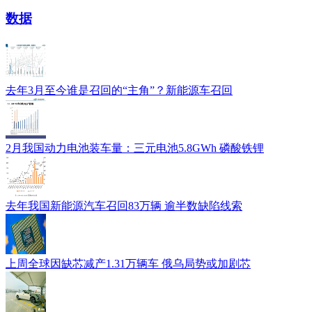
数据
去年3月至今谁是召回的“主角”？新能源车召回
2月我国动力电池装车量：三元电池5.8GWh 磷酸铁锂
去年我国新能源汽车召回83万辆 逾半数缺陷线索
上周全球因缺芯减产1.31万辆车 俄乌局势或加剧芯