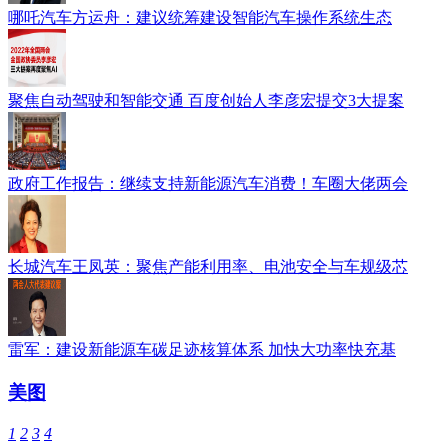
哪吒汽车方运舟：建议统筹建设智能汽车操作系统生态
聚焦自动驾驶和智能交通 百度创始人李彦宏提交3大提案
政府工作报告：继续支持新能源汽车消费！车圈大佬两会
长城汽车王凤英：聚焦产能利用率、电池安全与车规级芯
雷军：建设新能源车碳足迹核算体系 加快大功率快充基
美图
1
2
3
4