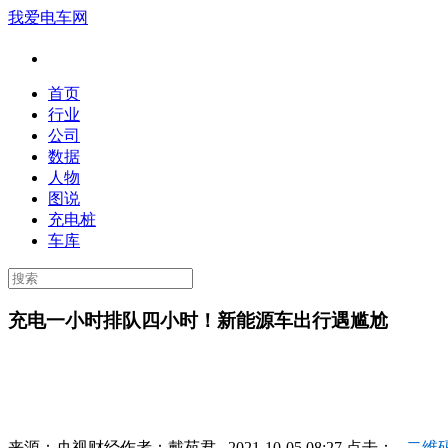
我爱电车网
首页
行业
公司
数据
人物
图说
充电桩
车库
充电一小时排队四小时！新能源车出行遇尴尬
来源：
央视财经
作者：
戴苑君
2021-10-05 08:27 点击：
二维