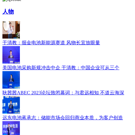
人物
于清教：掘金电池新能源赛道 风物长宜放眼量
美国电池采购新规冲击中企 于清教：中国企业可从三个
耿茜茜ABEC 2023论坛致闭幕词：与君远相知 不道云海深
远东电池蒋承志：储能市场会回归商业本质，为客户创造