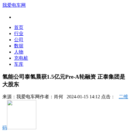
我爱电车网
首页
行业
公司
数据
人物
充电桩
车库
氢能公司泰氢晨获1.5亿元Pre-A轮融资 正泰集团是
大股东
来源：
我爱电车网
作者：
肖何
2024-01-15 14:12 点击：
二维
码