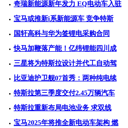
奇瑞新能源新年发力 EQ电动车入驻
宝马或推新i系新能源车 竞争特斯
国轩高科与华为签锂电采购合同
快马加鞭落产能！亿纬锂能四川成
三星将为特斯拉设计并代工自动驾
比亚迪护卫舰07首秀：两种纯电续
特斯拉第三季度交付2.45万辆汽车
特斯拉重新布局电池业务 求双线
宝马2025年将推全新电动车架构 燃