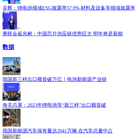
吴辉：锂电池领域ESG披露率57.9% 材料及设备等领域披露率
乘联会崔东树：中国芯片供应链优势巨大 明年将是新能
数据
我国新三样出口额首破万亿！电池新能源产业链
海关总署：2023年锂电池等“新三样”出口额首破
我国新能源汽车保有量达2041万辆 在汽车总量中占