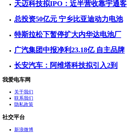
天迈科技拟IPO：近半营收靠宇通客
总投资50亿元 宁乡比亚迪动力电池
特斯拉松下暂停扩大内华达电池厂
广汽集团中报净利23.18亿 自主品牌
长安汽车：阿维塔科技拟引入2到
我爱电车网
关于我们
联系我们
隐私政策
社交平台
新浪微博