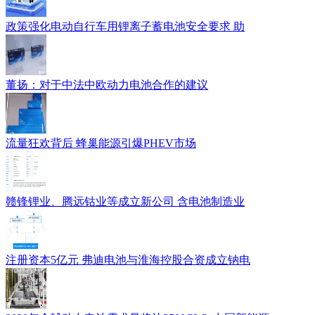
政策强化电动自行车用锂离子蓄电池安全要求 助
董扬：对于中法中欧动力电池合作的建议
流量狂欢背后 蜂巢能源引爆PHEV市场
赣锋锂业、腾远钴业等成立新公司 含电池制造业
注册资本5亿元 弗迪电池与淮海控股合资成立钠电