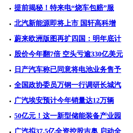
提前揭秘！特来电“烧车包赔”服
北汽新能源即将上市 国轩高科增
蔚来欧洲版图再扩四国：明年底计
股价今年翻7倍 空头亏逾330亿美元
日产汽车称已同意将电池业务售予
全国政协委员万钢一行调研长城汽
广汽埃安预计今年销量达12万辆
50亿元！这一新型储能装备产业园
广汽拟37.5亿全资控股吉奥 启动全