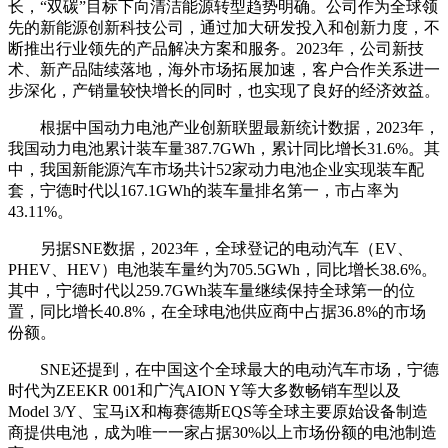
长，“双碳”目标下向清洁能源转型趋势明确。公司作为全球领
先的新能源创新科技公司，通过加大研发投入和创新力度，不
断推出行业领先的产品解决方案和服务。2023年，公司新技
术、新产品陆续落地，海外市场拓展加速，客户合作关系进一
步深化，产销量较快增长的同时，也实现了良好的经济效益。
根据中国动力电池产业创新联盟最新统计数据，2023年，
我国动力电池累计装车量387.7GWh，累计同比增长31.6%。
其
中，我国新能源汽车市场共计52家动力电池企业实现装车配
套，宁德时代以167.1GWh的装车量排名第一，市占率为
43.11%。
另据SNE数据，2023年，全球登记的电动汽车（EV、
PHEV、HEV）电池装车量约为705.5GWh，同比增长38.6%。
其中，宁德时代以259.7GWh装车量继续保持全球第一的位
置，同比增长40.8%，在全球电池供应商中占据36.8%的市场
份额。
SNE还提到，在中国这个全球最大的电动汽车市场，宁德
时代为ZEEKR 001和广汽AION Y等大多数畅销车型以及
Model 3/Y、宝马iX和梅赛德斯EQS等全球主要原始设备制造
商提供电池，成为唯一一家占据30%以上市场份额的电池制造