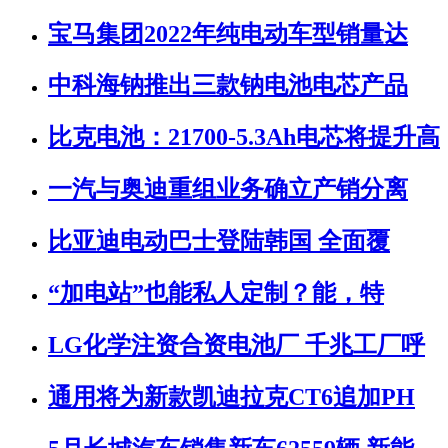
宝马集团2022年纯电动车型销量达
中科海钠推出三款钠电池电芯产品
比克电池：21700-5.3Ah电芯将提升高
一汽与奥迪重组业务确立产销分离
比亚迪电动巴士登陆韩国 全面覆
“加电站”也能私人定制？能，特
LG化学注资合资电池厂 千兆工厂呼
通用将为新款凯迪拉克CT6追加PH