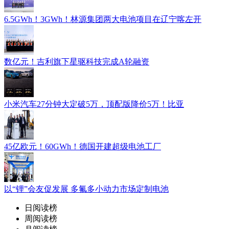
6.5GWh！3GWh！林源集团两大电池项目在辽宁喀左开
数亿元！吉利旗下星驱科技完成A轮融资
小米汽车27分钟大定破5万，顶配版降价5万！比亚
45亿欧元！60GWh！德国开建超级电池工厂
以“锂”会友促发展 多氟多小动力市场定制电池
日阅读榜
周阅读榜