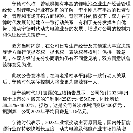
宁德时代称，曾毓群拥有丰富的锂电池企业生产经营管理
经验，对锂电池行业有深刻的了解，李平则具有丰富的投资创
业、管理和市场开拓方面经验。背景互补的情况下，双方在宁
德时代发展前期建立一致行动关系，有利于充分发挥各自优
势，推动宁德时代动力电池业务的发展，增强对公司的控制力
和保证经营决策统一。
双方当时约定，在公司日常生产经营及其他重大事宜决策
等诸方面行使提案权、提名权、表决权等权利时保持一致意
见，在双方经过充分协商后如仍有不同意见的，双方同意以曾
毓群意见为准。
此次公告意味着，在与老搭档李平解除一致行动人关系
后，宁德时代实际控制人将变更为曾毓群一人。
据宁德时代1月披露的业绩预告显示，公司预计2023年归
属于上市公司股东的净利润425亿元~455亿元，同比增长
38.31%~48.07%。据悉，这是公司首次净利润突破400亿元，
据测算，公司2023年平均日赚超1.16亿元。
宁德时代表示，2023年业绩变动主要原因是，国内外新能
源行业保持较快增长速度，动力电池及储能产业市场持续增