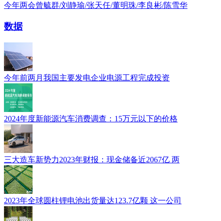
今年两会曾毓群/刘静瑜/张天任/董明珠/李良彬/陈雪华
数据
今年前两月我国主要发电企业电源工程完成投资
2024年度新能源汽车消费调查：15万元以下的价格
三大造车新势力2023年财报：现金储备近2067亿 两
2023年全球圆柱锂电池出货量达123.7亿颗 这一公司