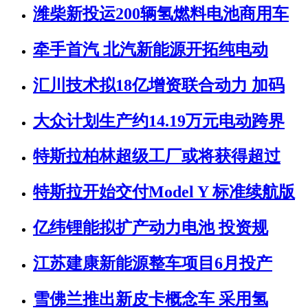
潍柴新投运200辆氢燃料电池商用车
牵手首汽 北汽新能源开拓纯电动
汇川技术拟18亿增资联合动力 加码
大众计划生产约14.19万元电动跨界
特斯拉柏林超级工厂或将获得超过
特斯拉开始交付Model Y 标准续航版
亿纬锂能拟扩产动力电池 投资规
江苏建康新能源整车项目6月投产
雪佛兰推出新皮卡概念车 采用氢