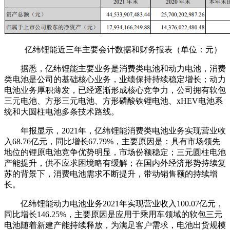
亿纬锂能近三年主要会计数据和财务报表（单位：元）
据悉，亿纬锂能主要业务是消费类电池和动力电池，消费
类电池是公司的基础核心业务，业绩保持持续稳定增长；动力
电池业务厚积薄发，已经逐渐形成核心竞争力，公司拥有软包
三元电池、方形三元电池、方形磷酸铁锂电池、xHEV电池系
统和大圆柱电池多条技术路线。
年报显示，2021年，亿纬锂能消费类电池业务实现营业收
入68.76亿元，同比增长67.79%，主要原因是：具有市场领先
地位的锂原电池竞争优势明显，市场份额稳定；三元圆柱电池
产能提升，供不应求困境略有缓解；在国内外经济形势持续复
苏的背景下，消费电池需求不断提升，带动销售额的持续增
长。
亿纬锂能动力电池业务2021年实现营业收入100.07亿元，
同比增长146.25%，主要原因是应用于乘用车领域的软包三元
电池随着新建产能持续释放，为满足客户需求，电池出货规模