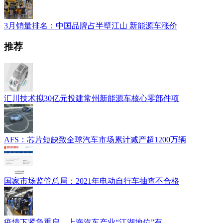
3月销量排名：中国品牌占半壁江山 新能源车涨价
推荐
汇川技术拟30亿元投建常州新能源车核心零部件项
AFS：芯片短缺致全球汽车市场累计减产超1200万辆
国家市场监管总局：2021年电动自行车抽查不合格
疫情下紧急重启，上海汽车产业“江湖地位”有