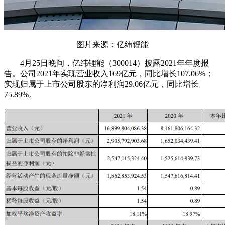
图片来源：亿纬锂能
4月25日晚间，亿纬锂能（300014）披露2021年年度报
告。公司2021年实现营业收入169亿元，同比增长107.06%；
实现归属于上市公司股东的净利润29.06亿元，同比增长
75.89%。