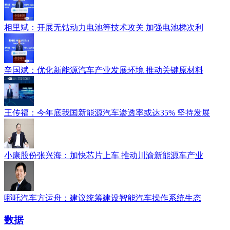
相里斌：开展无钴动力电池等技术攻关 加强电池梯次利
辛国斌：优化新能源汽车产业发展环境 推动关键原材料
王传福：今年底我国新能源汽车渗透率或达35% 坚持发展
小康股份张兴海：加快芯片上车 推动川渝新能源车产业
哪吒汽车方运舟：建议统筹建设智能汽车操作系统生态
数据