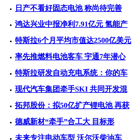
日产不看好固态电池 称尚待完善
鸿达兴业中报净利7.91亿元 氢能产
特斯拉6个月平均市值达2500亿美元
率先推燃料电池客车 宇通7年潜心
特斯拉研发自动充电系统：你的车
现代汽车集团牵手SKI 共同开发混
拓邦股份：拟50亿扩产锂电池 再获
德威新材“牵手”合工大 目标形
未来专注电动车型 沃尔沃柴油车