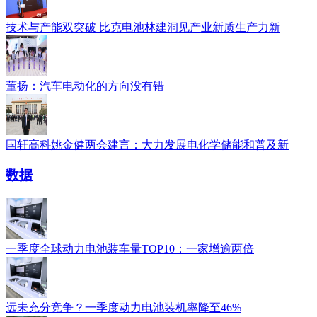
技术与产能双突破 比克电池林建洞见产业新质生产力新
董扬：汽车电动化的方向没有错
国轩高科姚金健两会建言：大力发展电化学储能和普及新
数据
一季度全球动力电池装车量TOP10：一家增逾两倍
远未充分竞争？一季度动力电池装机率降至46%