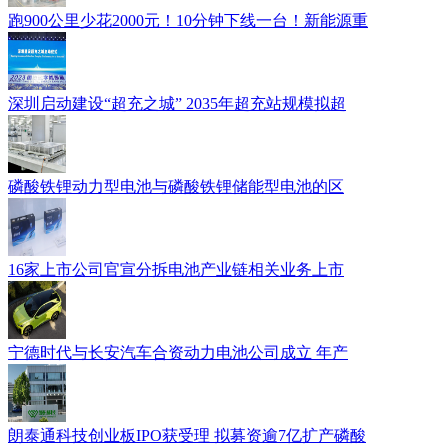
跑900公里少花2000元！10分钟下线一台！新能源重
深圳启动建设“超充之城” 2035年超充站规模拟超
磷酸铁锂动力型电池与磷酸铁锂储能型电池的区
16家上市公司官宣分拆电池产业链相关业务上市
宁德时代与长安汽车合资动力电池公司成立 年产
朗泰通科技创业板IPO获受理 拟募资逾7亿扩产磷酸