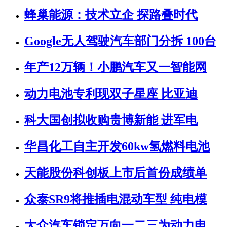
蜂巢能源：技术立企 探路叠时代
Google无人驾驶汽车部门分拆 100台
年产12万辆！小鹏汽车又一智能网
动力电池专利现双子星座 比亚迪
科大国创拟收购贵博新能 进军电
华昌化工自主开发60kw氢燃料电池
天能股份科创板上市后首份成绩单
众泰SR9将推插电混动车型 纯电模
大众汽车锁定万向一二三为动力电