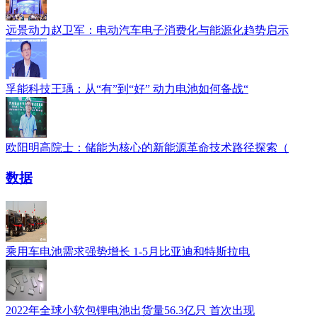
远景动力赵卫军：电动汽车电子消费化与能源化趋势启示
孚能科技王瑀：从“有”到“好” 动力电池如何备战“
欧阳明高院士：储能为核心的新能源革命技术路径探索（
数据
乘用车电池需求强势增长 1-5月比亚迪和特斯拉电
2022年全球小软包锂电池出货量56.3亿只 首次出现