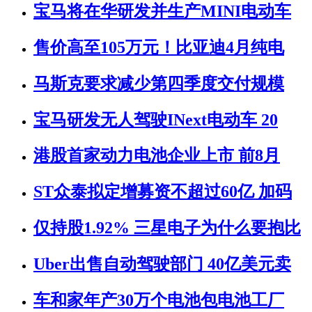
宝马将在华研发并生产MINI电动车
售价高至105万元！比亚迪4月纯电
马斯克要求减少第四季度交付规模
宝马研发无人驾驶INext电动车 20
港股首家动力电池企业上市 前8月
ST众泰拟定增募资不超过60亿 加码
仅持股1.92% 三星电子为什么要抱比
Uber出售自动驾驶部门 40亿美元卖
车和家年产30万个电池包电池工厂