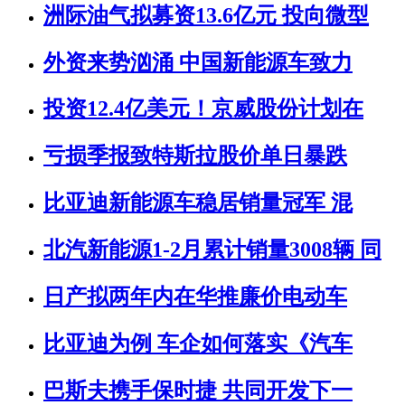
洲际油气拟募资13.6亿元 投向微型
外资来势汹涌 中国新能源车致力
投资12.4亿美元！京威股份计划在
亏损季报致特斯拉股价单日暴跌
比亚迪新能源车稳居销量冠军 混
北汽新能源1-2月累计销量3008辆 同
日产拟两年内在华推廉价电动车
比亚迪为例 车企如何落实《汽车
巴斯夫携手保时捷 共同开发下一