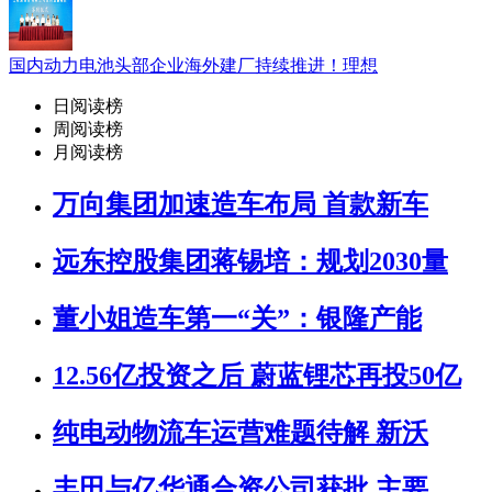
国内动力电池头部企业海外建厂持续推进！理想
日阅读榜
周阅读榜
月阅读榜
万向集团加速造车布局 首款新车
远东控股集团蒋锡培：规划2030量
董小姐造车第一“关”：银隆产能
12.56亿投资之后 蔚蓝锂芯再投50亿
纯电动物流车运营难题待解 新沃
丰田与亿华通合资公司获批 主要