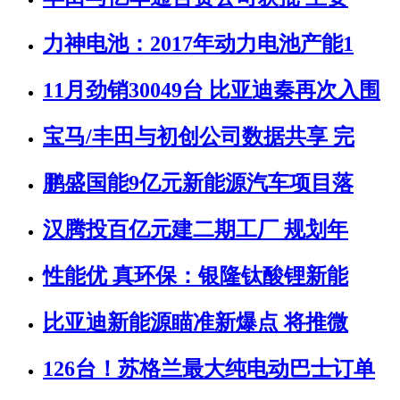
力神电池：2017年动力电池产能1
11月劲销30049台 比亚迪秦再次入围
宝马/丰田与初创公司数据共享 完
鹏盛国能9亿元新能源汽车项目落
汉腾投百亿元建二期工厂 规划年
性能优 真环保：银隆钛酸锂新能
比亚迪新能源瞄准新爆点 将推微
126台！苏格兰最大纯电动巴士订单