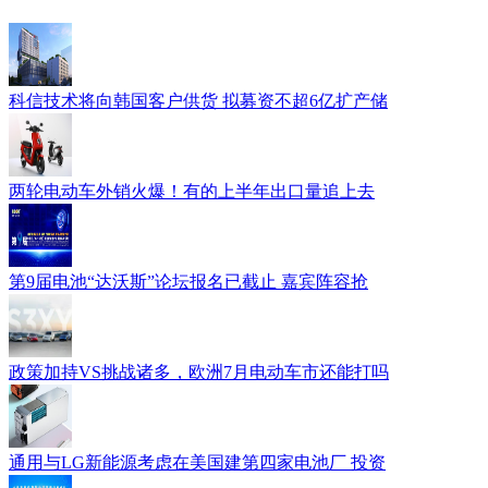
科信技术将向韩国客户供货 拟募资不超6亿扩产储
两轮电动车外销火爆！有的上半年出口量追上去
第9届电池“达沃斯”论坛报名已截止 嘉宾阵容抢
政策加持VS挑战诸多，欧洲7月电动车市还能打吗
通用与LG新能源考虑在美国建第四家电池厂 投资