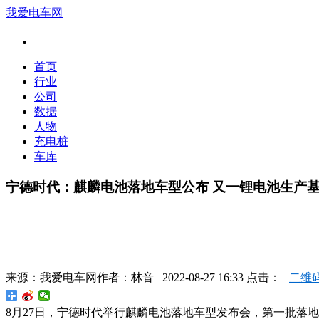
我爱电车网
首页
行业
公司
数据
人物
充电桩
车库
宁德时代：麒麟电池落地车型公布 又一锂电池生产
来源：
我爱电车网
作者：
林音
2022-08-27 16:33 点击：
二维
8月27日，宁德时代举行麒麟电池落地车型发布会，第一批落