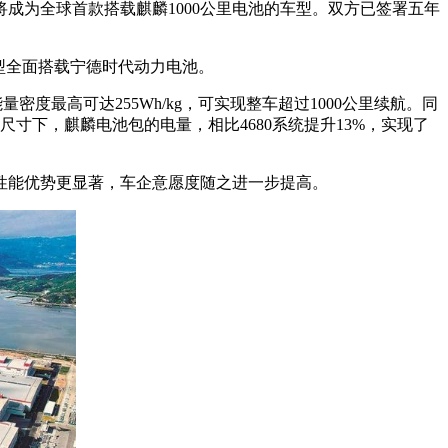
将成为全球首款搭载麒麟1000公里电池的车型。双方已签署五年
型全面搭载宁德时代动力电池。
度最高可达255Wh/kg，可实现整车超过1000公里续航。同
寸下，麒麟电池包的电量，相比4680系统提升13%，实现了
高性能优势更显著，车企意愿度随之进一步提高。