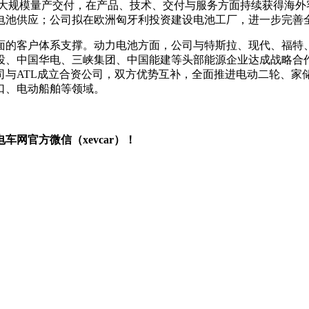
现大规模量产交付，在产品、技术、交付与服务方面持续获得海
电池供应；公司拟在欧洲匈牙利投资建设电池工厂，进一步完善
面的客户体系支撑。动力电池方面，公司与特斯拉、现代、福特
、三峡集团、中国能建等头部能源企业达成战略合作；在海外，与 Nexte
司与ATL成立合资公司，双方优势互补，全面推进电动二轮、家
口、电动船舶等领域。
网官方微信（xevcar）！