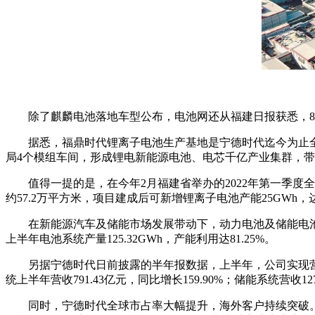
除了麒麟电池落地车型公布，电池网还从福建日报获悉，8
据悉，福鼎时代锂离子电池生产基地是宁德时代迄今为止全球
局4个模组车间，形成锂电新能源电池、电芯千亿产业集群，
值得一提的是，在今年2月福建省举办的2022年第一季
约57.2万平方米，项目建成后可新增锂离子电池产能25GWh，
在新能源汽车及储能市场发展带动下，动力电池及储能电池需求
上半年电池系统产量125.32GWh，产能利用达81.25%。
另据宁德时代日前披露的半年报数据，上半年，公司实现营业总收
统上半年营收791.43亿元，同比增长159.90%；储能系统营收127
同时，宁德时代全球市占率大幅提升，海外客户持续突破。根据韩