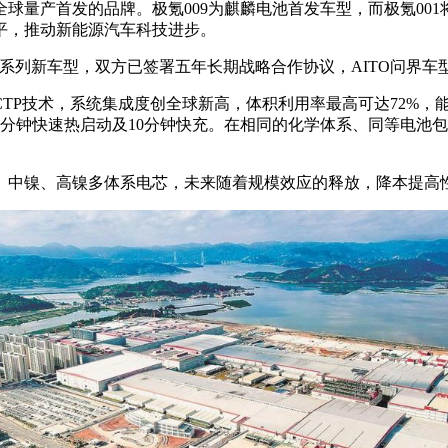
量产首发的品牌。极氪009为麒麟电池首发车型，而极氪001
平，推动新能源汽车科技进步。
界系列新车型，双方已签署五年长期战略合作协议，AITO问界车
技术，系统集成度创全球新高，体积利用率最高可达72%，能量密
钟快速热启动及10分钟快充。在相同的化学体系、同等电池包尺
锂、中镍、高镍多体系电芯，未来随着规模效应的释放，降本提