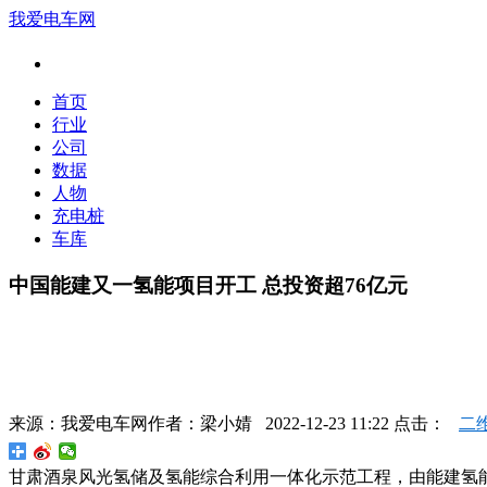
我爱电车网
首页
行业
公司
数据
人物
充电桩
车库
中国能建又一氢能项目开工 总投资超76亿元
来源：
我爱电车网
作者：
梁小婧
2022-12-23 11:22 点击：
二
甘肃酒泉风光氢储及氢能综合利用一体化示范工程，由能建氢能投