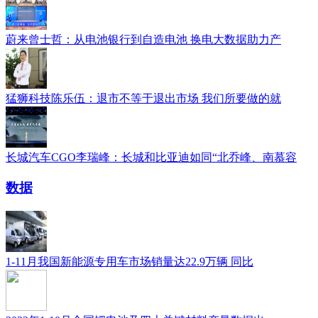
蔚来曾士哲：从电池银行到自造电池 换电大数据助力产
猛狮科技陈乐伍：退市不等于退出市场 我们所要做的就
长城汽车CGO李瑞峰：长城和比亚迪如同“北乔峰、南慕容
数据
1-11月我国新能源专用车市场销量达22.9万辆 同比