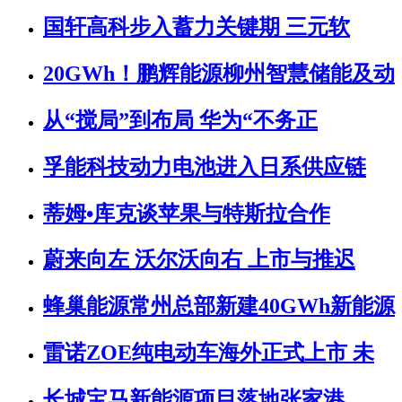
国轩高科步入蓄力关键期 三元软
20GWh！鹏辉能源柳州智慧储能及动
从“搅局”到布局 华为“不务正
孚能科技动力电池进入日系供应链
蒂姆•库克谈苹果与特斯拉合作
蔚来向左 沃尔沃向右 上市与推迟
蜂巢能源常州总部新建40GWh新能源
雷诺ZOE纯电动车海外正式上市 未
长城宝马新能源项目落地张家港