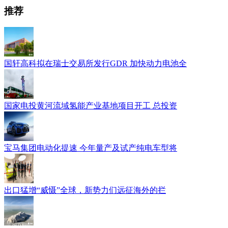
推荐
国轩高科拟在瑞士交易所发行GDR 加快动力电池全
国家电投黄河流域氢能产业基地项目开工 总投资
宝马集团电动化提速 今年量产及试产纯电车型将
出口猛增“威慑”全球，新势力们远征海外的拦