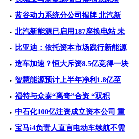
蓝谷动力系统分公司揭牌 北汽新
北汽新能源已启用187座换电站 未
比亚迪：依托资本市场践行新能源
造车加速？恒大斥资8.5亿竞得一块
智慧能源预计上半年净利1.8亿至
福特与众泰“离奇”合资 “双积
中石化100亿注资成立资本公司 重
宝马i4负责人直言电动车续航不需