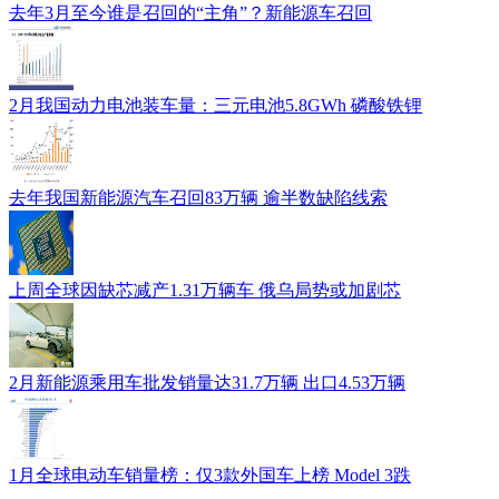
去年3月至今谁是召回的“主角”？新能源车召回
2月我国动力电池装车量：三元电池5.8GWh 磷酸铁锂
去年我国新能源汽车召回83万辆 逾半数缺陷线索
上周全球因缺芯减产1.31万辆车 俄乌局势或加剧芯
2月新能源乘用车批发销量达31.7万辆 出口4.53万辆
1月全球电动车销量榜：仅3款外国车上榜 Model 3跌