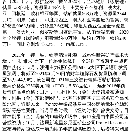
告（2021）》。数据显示，截至2020年，全球锂矿（碳酸锂）
储量1.28亿吨，资源量3.49亿吨，主要分布在智利、澳大利
亚、阿根廷、玻利维亚等国。钴矿储量668万吨，资源量2344
万吨，刚果（金）、印度尼西亚、澳大利亚等国最为富集。镍
矿储量9063万吨，资源量2.6亿吨，印度尼西亚位居全球储量
第一，澳大利亚、俄罗斯等国资源丰富。从消费端来看，2020
年全球锂（碳酸锂）消费量约40万吨、钴约17万吨、镍约240
万吨，同比分别增长6.2%、15.3%和7.3%。
2021年，锂、钴、镍等清洁能源、战略性新兴矿产需求大
增，“一矿难求”之下，价格集体飙升，全球矿产资源争夺战再
度白热化：12月，澳洲主力锂矿公司Pilbara大幅下调锂矿发货
量预测，将截至2021年6月30日的财年锂辉石发货量预期下调
至38万-44万吨，该公司在2021年三次进行锂辉石精矿拍卖，
最高价格达2350美元/吨（FOB，5.5%品位），远超2016年前
后锂矿高点价格；11月，中国驻刚果（金）大使馆发布通知
称，刚果（金）东部伊图里、北基伍和南基伍三省系安全高风
险地区，近期以来，当地发生多起涉及中国公民的武装抢劫和
绑架等恶性案件。当月早些时候，《纽约时报》曾发文称，目
前在刚果（金）现有的19座钴矿场中，有15座是由中国公司运
营或资助；10月，法属新喀里多尼亚矿业公司Prony Resources
宣布与特斯拉达成一项为期多年的镍供应协议，后者将采购逾