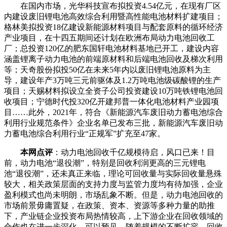
在国内市场，光华科技宣布拟投资4.54亿元，在现有厂区
内建设废旧锂电池高效综合利用暨高性能电池材料扩建项目；
格林美拟投资18亿建设新能源材料项目与配套原料的循环经济
产业项目，在十四五期间还计划在欧洲布局动力电池回收工
厂；总投资120亿的肥东国轩电池材料基地已开工，建设内容
涵盖锂离子动力电池的前端原材料和后端电池回收及梯次利用
等；天奇股份拟投50亿在未来5年内以废旧锂电池原料为主
导，建设年产3万吨三元前驱体及1.2万吨电池级碳酸锂的生产
项目；天赐材料拟设立全资子公司投资建设10万吨铁锂电池回
收项目；宁德时代投320亿开建邦普一体化电池材料产业园项
目……此外，2021年，符合《新能源汽车废旧动力蓄电池综合
利用行业规范条件》企业名单已发布三批，新能源汽车废旧动
力蓄电池综合利用行业“正规军”扩充至47家。
本网点评
：动力电池回收千亿规模待启，风口已来！目
前，动力电池“退役潮”，特别是回收利润更高的三元锂电
池“退役潮”，还未真正来临，理论可回收量与实际回收量悬殊
较大，相关政策层面的支持力度与监管力度均有待加强，企业
盈利模式也尚未明朗，市场乱象不断。但是，动力电池回收的
市场前景毋庸置疑，在政策、资本、资源等多种力量的助推
下，产业链企业投资布局热情较高，上下游企业在回收领域的
合作也在进一步深化。可以预见，随着规模的不断扩容、回收