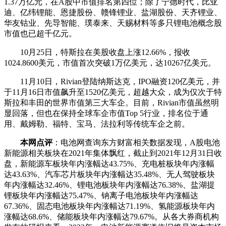
1.37万亿元，在A股中市值排名第四位；除了宁德时代，比亚
迪、亿纬锂能、恩捷股份、赣锋锂业、盐湖股份、天齐锂业、
华友钴业、先导智能、璞泰来、天赐材料等多只锂电池概念股
市值也已超千亿元。
10月25日，特斯拉在美股收盘上涨12.66%，报收
1024.8600美元，市值首次突破1万亿美元，达10267亿美元。
11月10日，Rivian登陆纳斯达克，IPO融资120亿美元，并
于11月16日市值飙升至1520亿美元，超越大众，成为仅次于特
斯拉和丰田的世界市值第三大车企。目前，Rivian市值虽然明
显回落，但也在保持全球车企市值Top 5行业，排名位于通
用、戴姆勒、福特、宝马、法拉利等传统车企之前。
本网点评
：电池网查询东方财富相关数据发现，A股电池
新能源相关板块在2021年集体飘红，截止到2021年12月31日收
盘，新能源车板块年内涨幅达43.75%、充电桩板块年内涨幅
达43.63%、汽车芯片板块年内涨幅达35.48%、无人驾驶板块
年内涨幅达32.46%、锂电池板块年内涨幅达76.38%、盐湖提
锂板块年内涨幅达75.47%、钠离子电池板块年内涨幅达
67.36%、固态电池板块年内涨幅达71.19%、氢能源板块年内
涨幅达68.6%、储能板块年内涨幅达79.67%。从各大券商机构