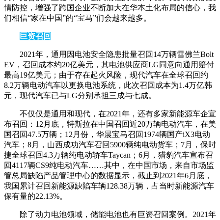
情防控，增强了跨国企业不断加大在华本土化布局的信心，我
们相信“家在中国”的“宝马”们会越来越多。
巨资召回
2021年，通用因电池安全隐患批量召回14万辆雪佛兰Bolt
EV，召回成本约20亿美元，其电池供应商LG同意向通用赔付
最高19亿美元；由于存在起火风险，现代汽车在全球召回约
8.2万辆电动汽车以更换电池系统，此次召回成本为1.4万亿韩
元，现代汽车已与LG分别承担三成与七成。
不仅仅是通用和现代，在2021年，还有多家新能源车企宣
布召回：12月底，特斯拉在中国召回近20万辆电动汽车，在美
国召回47.5万辆；12月份，华晨宝马召回1974辆国产iX3电动
汽车；8月，山西成功汽车召回5900辆纯电动货车；7月，保时
捷全球召回4.3万辆纯电动轿车Taycan；6月，猎豹汽车宣布召
回4117辆CS9纯电动汽车……其中，在中国市场，来自市场监
管总局缺陷产品管理中心的数据显示，截止到2021年6月底，
我国累计召回新能源缺陷车辆128.38万辆，占当时新能源汽车
保有量的22.13%。
除了动力电池领域，储能电池也有巨资召回案例。2021年