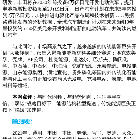
研发；丰田将在2030年前投资4万亿日元开发电动汽车，提升
电池新增投资额度至2万亿日元；日产汽车计划在未来5年内投
资2万亿日元，加快推进电驱化产品布局和技术创新……另据
路透社发布的分析数据，全球汽车制造商计划在未来5到10年
里投资约5150亿美元来开发和制造新的电动汽车，并淘汰内燃
机汽车。
与此同时，市场高景气之下，越来越多的传统能源巨头开
启“大象转身”，密集入局新能源新材料各细分赛道：埃克森美
孚、壳牌、BP公司、杜克能源、道达尔、巴斯夫、陶氏化
学、中石油、中石化、中海油、兖矿能源、永泰能源、电投能
源、山东能源集团、湖北宜化、贵州磷化等国内外传统化石能
源与化工巨头们正加快布局风光发电、充换电站、氢能、电池
材料等领域。
本网点评
：与时代同频，与趋势同向，往往事半功
倍。“双碳”战略目标下，能源结构转型提速，传统能源巨头正
按下“脱碳”加速键。
全球芯痛
2021年，通用、丰田、本田、奔驰、宝马、奥迪、大众、