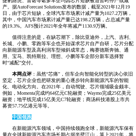
捷豹路虎、雷诺等诸多车企均因芯片短缺被迫暂时停产或减
产。据AutoForecast Solutions发布的数据，截至2021年12月19
日，由于芯片短缺，全球汽车市场累计减产量为1027.2万辆，
其中，中国汽车市场累计减产量已达198.2万辆，占总减产量
的19.3%。AFS预计2021年全年将减产1130.9万辆。
值得注意的是，在缺芯潮下，除比亚迪外，上汽、吉利、
长城、小鹏、零跑等车企也开始谋求芯片自产自研，芯片分配
向新能源车型及高利润车型倾斜成常态，梅赛德斯奔驰、通
用、宝马、凯特斯拉、理想、小鹏等车企部分新车选择暂
时“减配”交付。
本网点评
：虽然“芯痛”，但车企向智能化转型的决心依旧
坚定，芯片企业也把研发的重心逐步转向新能源汽车的智能
化、电动化方向。在2021年，自动驾驶、芯片领域吸金颇丰。
例如，Momenta完成约64亿元C轮融资；Waymo完成25亿美元
融资；地平线完成15亿美元C7轮融资；商汤科技港股上市共
募资57.75亿港元等等。
中国领跑
在新能源汽车领域，中国持续领跑全球，新能源汽车保有
量在全球新能源汽车市场长期占据半壁江山，算上2021年，将