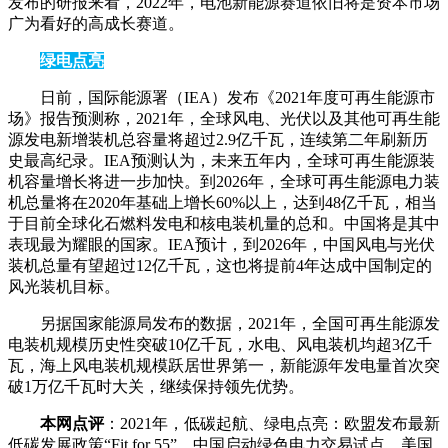
发布的研报来看，2022年，电池新能源赛道依旧将是资本市场
广为看好的高成长赛道。
绿电点亮
日前，国际能源署（IEA）发布《2021年度可再生能源市
场》报告预测称，2021年，全球风电、光伏以及其他可再生能
源发电新增装机总容量将超过2.9亿千瓦，连续第二年刷新历
史最高纪录。IEA预测认为，未来五年内，全球可再生能源装
机容量增长将进一步加快。到2026年，全球可再生能源电力装
机总量将在2020年基础上增长60%以上，达到48亿千瓦，相当
于目前全球化石燃料发电和核电装机量的总和。中国将是其中
表现最为耀眼的国家。IEA预计，到2026年，中国风电与光伏
装机总量有望超过12亿千瓦，这也将提前4年达成中国制定的
风光装机目标。
另据国家能源局发布的数据，2021年，全国可再生能源发
电装机规模历史性突破10亿千瓦，水电、风电装机均超3亿千
瓦，海上风电装机规模跃居世界第一，新能源年发电量首次突
破1万亿千瓦时大关，继续保持领先优势。
本网点评
：2021年，低碳起航、绿电点亮：欧盟发布最新
低碳发展政策“Fit for 55”，中国启动绿色电力交易试点，美国