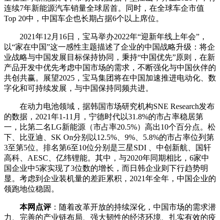
连续7年新能源汽车销量全球居首。同时，在全球车企市值
Top 20中，中国车企也长期占据6个以上席位。
2021年12月16日，宝马举办2022年“迎新年线上年会”，
以“家在中国”这一感性主题描述了企业的中国战略升级：将企
业战略与中国发展目标保持协同，秉持“中国优先”原则，在新
产品开发中优先考虑中国市场的需求，不断强化与中国伙伴的
共创共赢。展望2025，宝马集团将在中国加速推进电动化、数
字化和可持续发展，与中国保持同频共进。
在动力电池领域，据韩国市场研究机构SNE Research发布
的数据，2021年1-11月，宁德时代以31.8%的市占率稳居第
一，比第二名LG新能源（市占率20.5%）高出10个百分点。松
下、比亚迪、SK On分别以12.5%、9%、5.8%的市占率位列第
3至第5位。排名第6至10位分别是三星SDI 、中创新航、国轩
高科、AESC、亿纬锂能。其中，与2020年同期相比，6家中
国企业中5家实现了3位数的增长，而日韩企业则下行趋势明
显。考虑到企业装机量的差距累积，2021年全年，中国企业的
领跑地位稳固。
本网点评
：随着改革开放的持续深化，中国市场的需求潜
力、完善的产业链布局、强大韧性的经济环境、扎实有效的疫