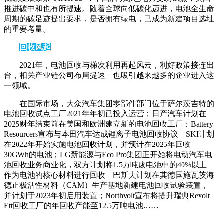
推进碳中和也有所提速。随着全球向低碳化迈进，电池全生命
周期的碳足迹提出要求，是否拥有绿电，已成为新建项目选址
的重要考量。
回收风起
2021年，电池回收与梯次利用再起风云，利好政策接连出
台，相关产业链公司布局提速，也吸引越来越多的企业进入这
一领域。
在国际市场，大众汽车集团零部件部门位于萨尔茨吉特的
电池回收试点工厂2021年年初已投入运营；日产汽车计划在
2025财年结束前在美国和欧洲建立新的电池回收工厂；Battery
Resourcers宣布与本田汽车达成锂离子电池回收协议；SKI计划
在2022年开始实施电池回收计划，并预计在2025年回收
30GWh的电池；LG新能源与Eco Pro集团正开始将电动汽车电
池回收业务商业化，双方计划将1.5万吨废电池中的40%以上
作为电池的核心材料进行回收；巴斯夫计划在其德国施瓦茨海
德正极活性材料（CAM）生产基地新建电池回收试验装置，
并计划于2023年初启用装置；Northvolt宣布将提升瑞典Revolt
Ett回收工厂的年回收产能至12.5万吨电池……