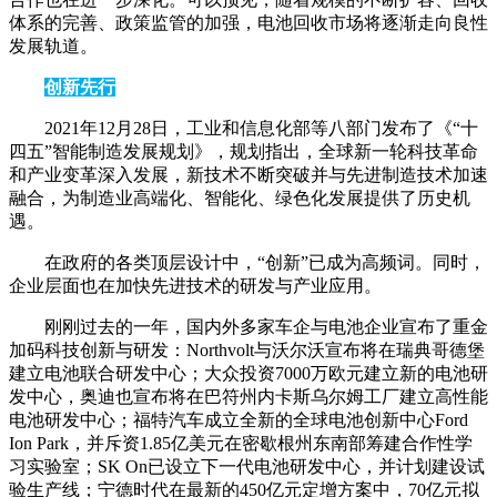
体系的完善、政策监管的加强，电池回收市场将逐渐走向良性
发展轨道。
创新先行
2021年12月28日，工业和信息化部等八部门发布了《“十
四五”智能制造发展规划》，规划指出，全球新一轮科技革命
和产业变革深入发展，新技术不断突破并与先进制造技术加速
融合，为制造业高端化、智能化、绿色化发展提供了历史机
遇。
在政府的各类顶层设计中，“创新”已成为高频词。同时，
企业层面也在加快先进技术的研发与产业应用。
刚刚过去的一年，国内外多家车企与电池企业宣布了重金
加码科技创新与研发：Northvolt与沃尔沃宣布将在瑞典哥德堡
建立电池联合研发中心；大众投资7000万欧元建立新的电池研
发中心，奥迪也宣布将在巴符州内卡斯乌尔姆工厂建立高性能
电池研发中心；福特汽车成立全新的全球电池创新中心Ford
Ion Park，并斥资1.85亿美元在密歇根州东南部筹建合作性学
习实验室；SK On已设立下一代电池研发中心，并计划建设试
验生产线；宁德时代在最新的450亿元定增方案中，70亿元拟