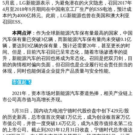
5月底，LG新能源表示，为避免潜在的火灾隐患，召回2017年
4月至2018年9月期间在中国南京工厂生产的ESS电池，预计成
本约为4000亿韩元。此前，LG新能源也曾在美国和澳大利亚
召回ESS。
本网点评
：作为全球新能源汽车保有量最高的国家，中国
汽车保有量已突破3亿辆，而新能源汽车保有量尚未突破0.1亿
辆，要达到3亿辆的保有量，预计还需要20年，甚至更长的时
间。但是，目前汽车召回已呈常态化，随着市场渗透率的提
升，新能源汽车的召回也将成为常态化。召回是把双刃剑，目
前的舆情相对偏向负面，但召回也是企业履行社会责任担当的
体现，同时也能倒逼企业提升产品质量与安全性能。
市值起飞
2021年，资本市场对新能源汽车赛道热捧，相关产业链上
市公司高市值与高增长齐现。
5月31日，国内动力电池宁德时代股价盘中创下429元/股
的历史新高，总市值首次突破1万亿元，成为创业板首家万亿
市值公司，并曾一度突破1.6万亿元，成为A股市值排名第二位
的上市公司。截止到2021年12月31日收盘，宁德时代总市值达