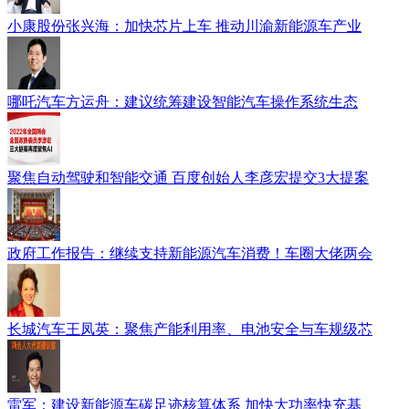
小康股份张兴海：加快芯片上车 推动川渝新能源车产业
哪吒汽车方运舟：建议统筹建设智能汽车操作系统生态
聚焦自动驾驶和智能交通 百度创始人李彦宏提交3大提案
政府工作报告：继续支持新能源汽车消费！车圈大佬两会
长城汽车王凤英：聚焦产能利用率、电池安全与车规级芯
雷军：建设新能源车碳足迹核算体系 加快大功率快充基