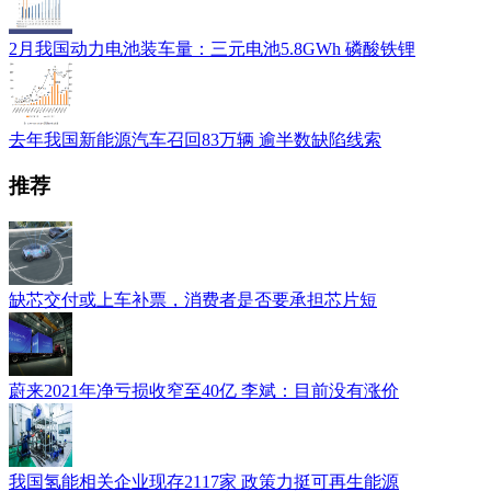
2月我国动力电池装车量：三元电池5.8GWh 磷酸铁锂
去年我国新能源汽车召回83万辆 逾半数缺陷线索
推荐
缺芯交付或上车补票，消费者是否要承担芯片短
蔚来2021年净亏损收窄至40亿 李斌：目前没有涨价
我国氢能相关企业现存2117家 政策力挺可再生能源