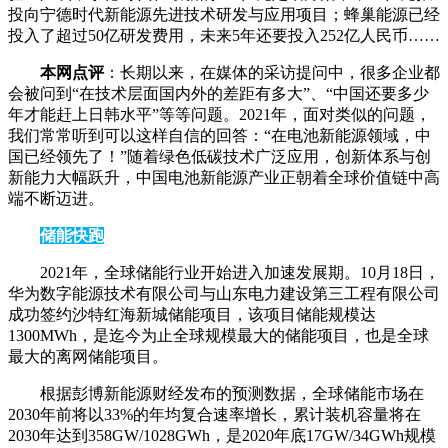
投向宁德时代新能源先进技术研发与应用项目；蜂巢能源已经
投入了超过50亿研发费用，未来5年还要投入252亿人民币……
本网点评
：长期以来，在媒体的采访提问中，很多企业都
会被问到“在技术层面国内外的差距有多大”、“中国还要多少
年才能赶上日韩水平”等等问题。2021年，面对类似的问题，
我们常常听到可以这样自信的回答：“在电池新能源领域，中
国已经领先了！”随着绿色低碳技术广泛应用，创新体系与创
新能力大幅跃升，中国电池新能源产业正朝着全球价值链中高
端不断迈进。
储能快跑
2021年，全球储能行业开始进入加速发展期。10月18日，
华为数字能源技术有限公司与山东电力建设第三工程有限公司
成功签约沙特红海新城储能项目，该项目储能规模达
1300MWh，是迄今为止全球规模最大的储能项目，也是全球
最大的离网储能项目。
根据彭博新能源财经发布的预测数据，全球储能市场在
2030年前将以33%的年均复合速率增长，累计装机容量将在
2030年达到358GW/1028GWh，是2020年底17GW/34GWh规模