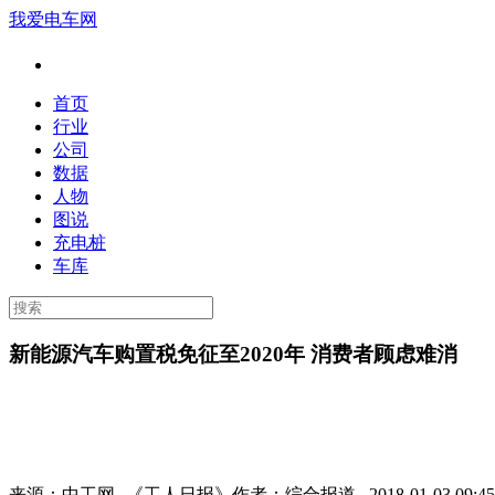
我爱电车网
首页
行业
公司
数据
人物
图说
充电桩
车库
新能源汽车购置税免征至2020年 消费者顾虑难消
来源：
中工网--《工人日报》
作者：
综合报道
2018-01-03 09: