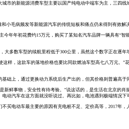
大城市的新能源消费车型主要以国产纯电动中端车为主，三四线
电难和小毛病频发等新能源汽车的传统短板和痛点仍未得到有效解
车主今年年初花费约15万元，购买了某知名汽车品牌一辆具有“智能
里，大多数车型的续航里程低于300公里，虽然这个数字正在逐
万元。即使这样，这款车的落地价格也要比同款燃油车型高七八万元
的基础上，通过更换动力系统后生产出的，但其价格则普遍高于
是新鲜事物，安全性有待考验。”说这话的，是生活在北京的肖挺
。电动汽车在这方面就没听说过。再比如，电池遇到极端情况下
，人们不买电动车最主要的原因有充电桩不足、定价高等，2017