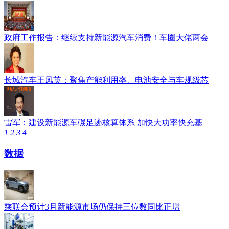
政府工作报告：继续支持新能源汽车消费！车圈大佬两会
长城汽车王凤英：聚焦产能利用率、电池安全与车规级芯
雷军：建设新能源车碳足迹核算体系 加快大功率快充基
1
2
3
4
数据
乘联会预计3月新能源市场仍保持三位数同比正增