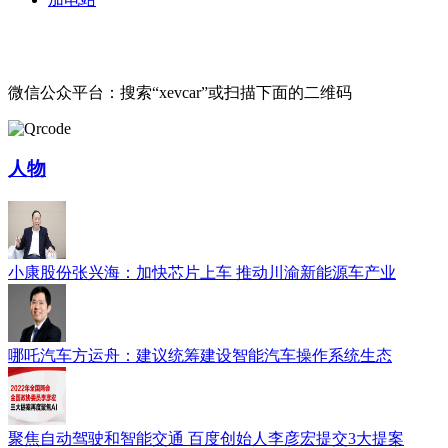
微信公众平台：搜索“xevcar”或扫描下面的二维码
人物
小康股份张兴海：加快芯片上车 推动川渝新能源车产业
哪吒汽车方运舟：建议统筹建设智能汽车操作系统生态
聚焦自动驾驶和智能交通 百度创始人李彦宏提交3大提案