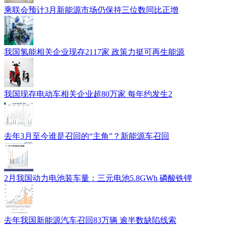
乘联会预计3月新能源市场仍保持三位数同比正增
我国氢能相关企业现存2117家 政策力挺可再生能源
我国现存电动车相关企业超80万家 每年约发生2
去年3月至今谁是召回的“主角”？新能源车召回
2月我国动力电池装车量：三元电池5.8GWh 磷酸铁锂
去年我国新能源汽车召回83万辆 逾半数缺陷线索