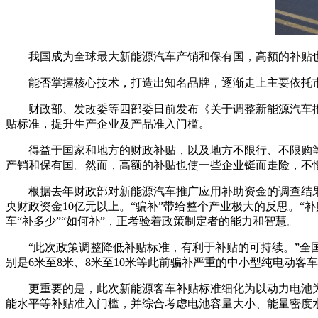
我国成为全球最大新能源汽车产销和保有国，高额的补贴
能否掌握核心技术，打造出知名品牌，逐渐走上主要依托
财政部、发改委等四部委日前发布《关于调整新能源汽车推
贴标准，提升生产企业及产品准入门槛。
得益于国家和地方的财政补贴，以及地方不限行、不限购等
产销和保有国。然而，高额的补贴也使一些企业铤而走险，不
根据去年财政部对新能源汽车推广应用补助资金的调查结果
央财政资金10亿元以上。“骗补”带给整个产业极大的反思。“
车“补多少”“如何补”，正考验着政策制定者的能力和智慧。
“此次政策调整降低补贴标准，有利于补贴的可持续。”全国
别是6米至8米、8米至10米等此前骗补严重的中小型纯电动客
更重要的是，此次新能源客车补贴标准细化为以动力电池
能水平等补贴准入门槛，并综合考虑电池容量大小、能量密度