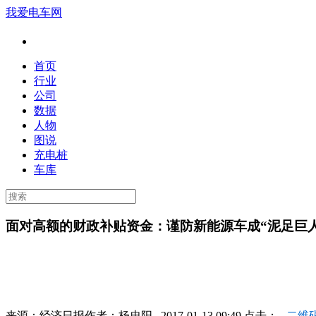
我爱电车网
首页
行业
公司
数据
人物
图说
充电桩
车库
面对高额的财政补贴资金：谨防新能源车成“泥足巨人
来源：
经济日报
作者：
杨忠阳
2017-01-13 09:49 点击：
二维