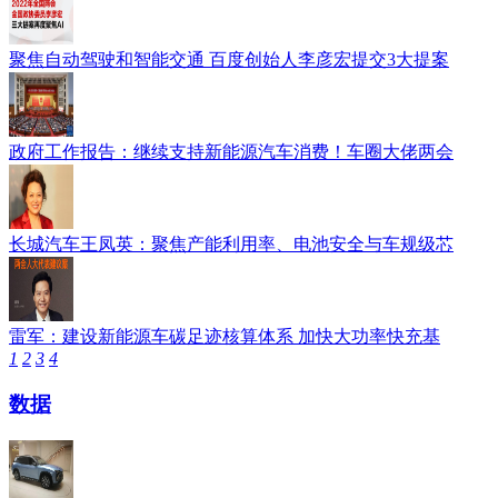
聚焦自动驾驶和智能交通 百度创始人李彦宏提交3大提案
政府工作报告：继续支持新能源汽车消费！车圈大佬两会
长城汽车王凤英：聚焦产能利用率、电池安全与车规级芯
雷军：建设新能源车碳足迹核算体系 加快大功率快充基
1
2
3
4
数据