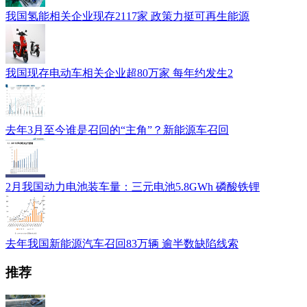
我国氢能相关企业现存2117家 政策力挺可再生能源
我国现存电动车相关企业超80万家 每年约发生2
去年3月至今谁是召回的“主角”？新能源车召回
2月我国动力电池装车量：三元电池5.8GWh 磷酸铁锂
去年我国新能源汽车召回83万辆 逾半数缺陷线索
推荐