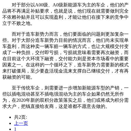
对于部分以A00级、A0级新能源车为主的车企，他们的产
品将不再满足补贴要求，也就是说，他们现在就需要做到完全
不依赖补贴并且可以实现盈利，才能让他们在接下来的竞争中
立于不败之地。
而对于造车新势力而言，他们要面临的问题则更加复杂一
些。对于大部分造车新势力目前的情况而言，他们尚未实现单
车盈利，而这种卖一辆车赔一辆车的方式，也让大规模交付变
成了一种负担，交付即亏损，亏损就意味着需要再次融资，而
在目前这个大环境下融资，交付能力则是资本市场看中的重要
因素之一。在这样的一个循环之下，造车新势力需要新的模式
来打破僵局，至少要盘活现金流来支撑自己继续交付，才有再
获融资的可能。
至于传统车企，则需要进一步增加新能源车型的产销，一
些以插电混动甚至不插电强混动为主的车企如果仍然无所作
为，在2020年新的双积分政策落实之后，他们或将成为积分需
求大户，把钱直接给友商，这是谁都不愿意去做的。
共2页:
上一页
1