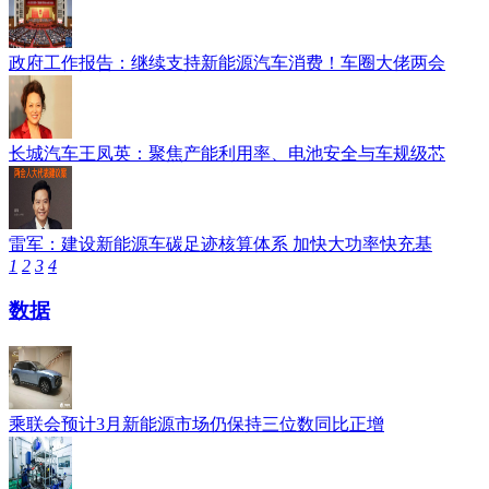
政府工作报告：继续支持新能源汽车消费！车圈大佬两会
长城汽车王凤英：聚焦产能利用率、电池安全与车规级芯
雷军：建设新能源车碳足迹核算体系 加快大功率快充基
1
2
3
4
数据
乘联会预计3月新能源市场仍保持三位数同比正增