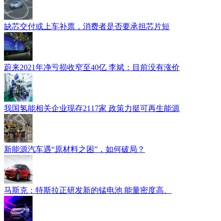
缺芯交付或上车补票，消费者是否要承担芯片短
蔚来2021年净亏损收窄至40亿 李斌：目前没有涨价
我国氢能相关企业现存2117家 政策力挺可再生能源
新能源汽车遇“原材料之困”，如何破局？
马斯克：特斯拉正研发新的锰电池 能量密度高、