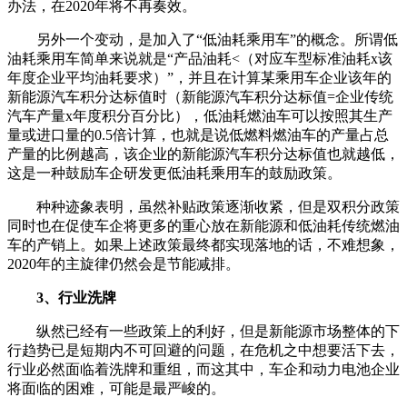
办法，在2020年将不再奏效。
另外一个变动，是加入了“低油耗乘用车”的概念。所谓低
油耗乘用车简单来说就是“产品油耗<（对应车型标准油耗x该
年度企业平均油耗要求）”，并且在计算某乘用车企业该年的
新能源汽车积分达标值时（新能源汽车积分达标值=企业传统
汽车产量x年度积分百分比），低油耗燃油车可以按照其生产
量或进口量的0.5倍计算，也就是说低燃料燃油车的产量占总
产量的比例越高，该企业的新能源汽车积分达标值也就越低，
这是一种鼓励车企研发更低油耗乘用车的鼓励政策。
种种迹象表明，虽然补贴政策逐渐收紧，但是双积分政策
同时也在促使车企将更多的重心放在新能源和低油耗传统燃油
车的产销上。如果上述政策最终都实现落地的话，不难想象，
2020年的主旋律仍然会是节能减排。
3、行业洗牌
纵然已经有一些政策上的利好，但是新能源市场整体的下
行趋势已是短期内不可回避的问题，在危机之中想要活下去，
行业必然面临着洗牌和重组，而这其中，车企和动力电池企业
将面临的困难，可能是最严峻的。