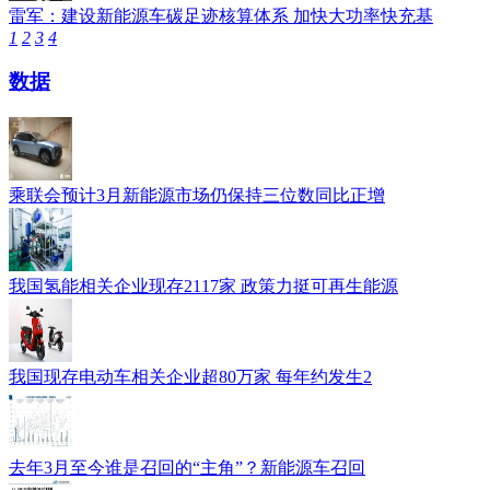
雷军：建设新能源车碳足迹核算体系 加快大功率快充基
1
2
3
4
数据
乘联会预计3月新能源市场仍保持三位数同比正增
我国氢能相关企业现存2117家 政策力挺可再生能源
我国现存电动车相关企业超80万家 每年约发生2
去年3月至今谁是召回的“主角”？新能源车召回