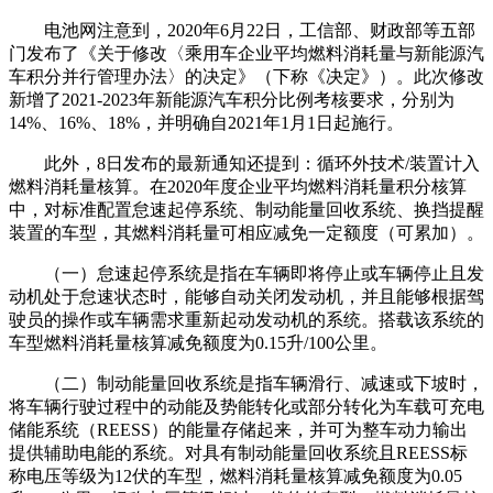
电池网注意到，2020年6月22日，工信部、财政部等五部
门发布了《关于修改〈乘用车企业平均燃料消耗量与新能源汽
车积分并行管理办法〉的决定》（下称《决定》）。此次修改
新增了2021-2023年新能源汽车积分比例考核要求，分别为
14%、16%、18%，并明确自2021年1月1日起施行。
此外，8日发布的最新通知还提到：循环外技术/装置计入
燃料消耗量核算。在2020年度企业平均燃料消耗量积分核算
中，对标准配置怠速起停系统、制动能量回收系统、换挡提醒
装置的车型，其燃料消耗量可相应减免一定额度（可累加）。
（一）怠速起停系统是指在车辆即将停止或车辆停止且发
动机处于怠速状态时，能够自动关闭发动机，并且能够根据驾
驶员的操作或车辆需求重新起动发动机的系统。搭载该系统的
车型燃料消耗量核算减免额度为0.15升/100公里。
（二）制动能量回收系统是指车辆滑行、减速或下坡时，
将车辆行驶过程中的动能及势能转化或部分转化为车载可充电
储能系统（REESS）的能量存储起来，并可为整车动力输出
提供辅助电能的系统。对具有制动能量回收系统且REESS标
称电压等级为12伏的车型，燃料消耗量核算减免额度为0.05