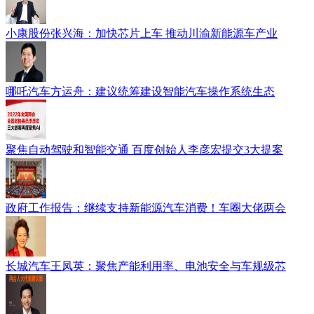
小康股份张兴海：加快芯片上车 推动川渝新能源车产业
哪吒汽车方运舟：建议统筹建设智能汽车操作系统生态
聚焦自动驾驶和智能交通 百度创始人李彦宏提交3大提案
政府工作报告：继续支持新能源汽车消费！车圈大佬两会
长城汽车王凤英：聚焦产能利用率、电池安全与车规级芯