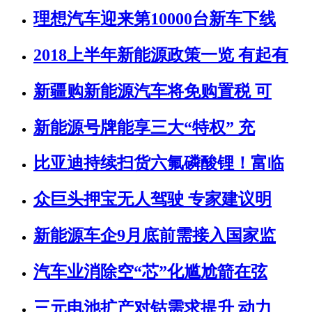
理想汽车迎来第10000台新车下线
2018上半年新能源政策一览 有起有
新疆购新能源汽车将免购置税 可
新能源号牌能享三大“特权” 充
比亚迪持续扫货六氟磷酸锂！富临
众巨头押宝无人驾驶 专家建议明
新能源车企9月底前需接入国家监
汽车业消除空“芯”化尴尬箭在弦
三元电池扩产对钴需求提升 动力