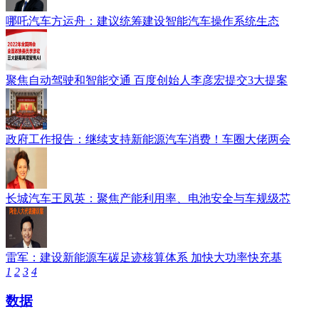
哪吒汽车方运舟：建议统筹建设智能汽车操作系统生态
聚焦自动驾驶和智能交通 百度创始人李彦宏提交3大提案
政府工作报告：继续支持新能源汽车消费！车圈大佬两会
长城汽车王凤英：聚焦产能利用率、电池安全与车规级芯
雷军：建设新能源车碳足迹核算体系 加快大功率快充基
1
2
3
4
数据