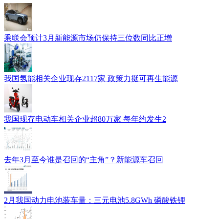
乘联会预计3月新能源市场仍保持三位数同比正增
我国氢能相关企业现存2117家 政策力挺可再生能源
我国现存电动车相关企业超80万家 每年约发生2
去年3月至今谁是召回的“主角”？新能源车召回
2月我国动力电池装车量：三元电池5.8GWh 磷酸铁锂