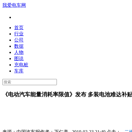
我爱电车网
首页
行业
公司
数据
人物
图说
充电桩
车库
《电动汽车能量消耗率限值》发布 多装电池难达补
来源：
中国汽车报
作者：
万仁美
2019-02-23 21:49 点击：
二