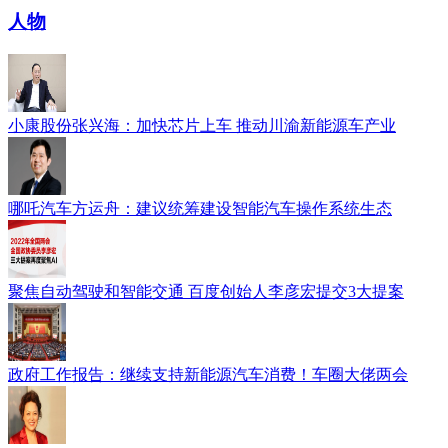
人物
小康股份张兴海：加快芯片上车 推动川渝新能源车产业
哪吒汽车方运舟：建议统筹建设智能汽车操作系统生态
聚焦自动驾驶和智能交通 百度创始人李彦宏提交3大提案
政府工作报告：继续支持新能源汽车消费！车圈大佬两会