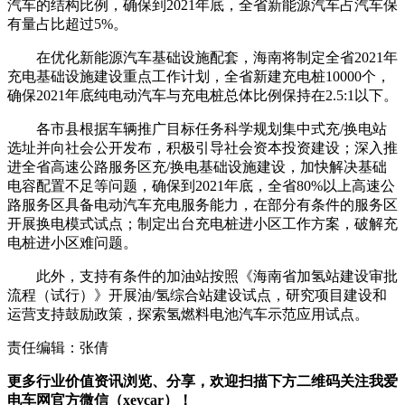
汽车的结构比例，确保到2021年底，全省新能源汽车占汽车保
有量占比超过5%。
在优化新能源汽车基础设施配套，海南将制定全省2021年
充电基础设施建设重点工作计划，全省新建充电桩10000个，
确保2021年底纯电动汽车与充电桩总体比例保持在2.5:1以下。
各市县根据车辆推广目标任务科学规划集中式充/换电站
选址并向社会公开发布，积极引导社会资本投资建设；深入推
进全省高速公路服务区充/换电基础设施建设，加快解决基础
电容配置不足等问题，确保到2021年底，全省80%以上高速公
路服务区具备电动汽车充电服务能力，在部分有条件的服务区
开展换电模式试点；制定出台充电桩进小区工作方案，破解充
电桩进小区难问题。
此外，支持有条件的加油站按照《海南省加氢站建设审批
流程（试行）》开展油/氢综合站建设试点，研究项目建设和
运营支持鼓励政策，探索氢燃料电池汽车示范应用试点。
责任编辑：张倩
更多行业价值资讯浏览、分享，欢迎扫描下方二维码关注我爱
电车网官方微信（xevcar）！