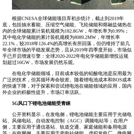
根据CNESA全球储能项目库初步统计，截止到2019年
底，包括抽水蓄能、压缩空气储能、飞轮储能和熔融盐储热在
内的全球储能累计装机规模为182.8GW，年增长率为0.99%；
其中电化学储能的累计装机规模为8089.2MW，年增长率
22.1%，较2018年126.4%的高增长有所回落，但仍维持了前几
年全球市场的平稳发展态势，且从2019年四季度开始，市场似
乎已开启增速引擎：全球2020-2022年电化学储能新增投运规
划超过16GW，市场发展仍然乐观。
在电化学储能领域，目前成本较低的铅酸电池是应用最为
广泛的技术，但其循环寿命较差。随着锂电池成本和BOS成本
的快速下降，对于探索和尝试锂电池在储能领域的应用，国内
外企业的积极性提升，市场订单活跃。
5G风口下锂电池储能受青睐
公开资料显示，在发电侧，锂电池储能主要应用于光储电
站、风储电站、自动发电控制（AGC）调频电站等；在用户
侧，主要应用于通信基站、轨道交通、家庭储能和备用电源
等；在电网侧，主要应用于变电站储能、虚拟发电厂、微电网