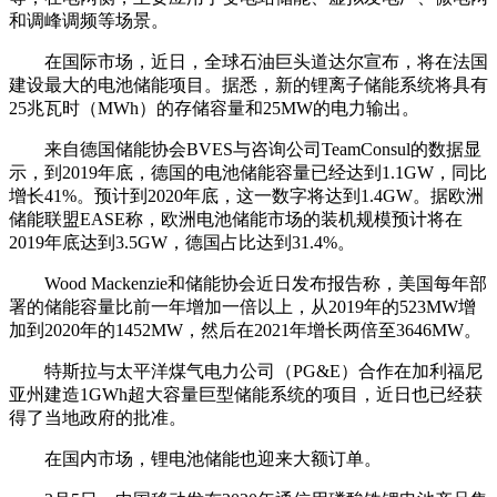
和调峰调频等场景。
在国际市场，近日，全球石油巨头道达尔宣布，将在法国
建设最大的电池储能项目。据悉，新的锂离子储能系统将具有
25兆瓦时（MWh）的存储容量和25MW的电力输出。
来自德国储能协会BVES与咨询公司TeamConsul的数据显
示，到2019年底，德国的电池储能容量已经达到1.1GW，同比
增长41%。预计到2020年底，这一数字将达到1.4GW。据欧洲
储能联盟EASE称，欧洲电池储能市场的装机规模预计将在
2019年底达到3.5GW，德国占比达到31.4%。
Wood Mackenzie和储能协会近日发布报告称，美国每年部
署的储能容量比前一年增加一倍以上，从2019年的523MW增
加到2020年的1452MW，然后在2021年增长两倍至3646MW。
特斯拉与太平洋煤气电力公司（PG&E）合作在加利福尼
亚州建造1GWh超大容量巨型储能系统的项目，近日也已经获
得了当地政府的批准。
在国内市场，锂电池储能也迎来大额订单。