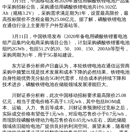
3月5日，中国移动发布2020年通信用磷酸铁锂电池产品集
中采购招标公告，采购通信用磷酸铁锂电池共计6.102亿
Ah（规格3.2V），采购需求满足期为1年，设置最高限价，最
高投标限价不含税金额为25.08亿元。据了解，磷酸铁锂电池
在通信行业上主要用于户外型基站等。
3月11日，中国铁塔发布《2020年备电用磷酸铁锂蓄电池
组产品集约化电商采购项目公告》，计划采购磷酸铁锂蓄电池
组约2GWh，包括51.2V的20、50、100、150、200Ah等型号，
采购周期为1年，用于5G基站建设。
东方证券分析师卢日鑫认为，本轮铁锂电池在通信运营商
采购中频繁出现是技术发展和成本下降的必然结果。铁锂电池
自身性能优势充分贴合5G时代需求，结合成本的持续下降和
技术进步，磷酸铁锂电池在储能领域发展潜能巨大。
川财证券分析称，此次中国移动招标要求最高限价25.08
亿元，相当于度电价格不高于1.3元/wh，其中包括BOM成
本、运输、人力、售后等成本。川财证券预测经过竞标之后，
实际成交价格有望低于1元/wh，对应电芯售价小于0.7元/wh，
而现阶段磷酸铁锂动力电芯售价在0.65元/wh左右，因此储能
领域依旧能给电池厂提供良好的利润空间。展望未来，随着锂