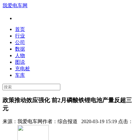
我爱电车网
首页
行业
公司
数据
人物
图说
充电桩
车库
政策推动效应强化 前2月磷酸铁锂电池产量反超三
元
来源：
我爱电车网
作者：
综合报道
2020-03-19 15:19 点击：