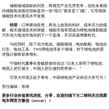
储能领域国标的问世，将规范产业无序竞争，也给未来国
内储能电池项目招标提供一份“指引”甚至是“门槛”，引导我国
储能技术向更高水平发展。
结语
：订单驱动投资，再加上政策的利好、成本压力的缓
解、相关领域技术的突破，储能市场有望成为锂电池继新能源
汽车动力电池市场后的下一个蓝海，开启高速增量时代。
与此同时，除了动力电池、储能领域，电动船舶、电动自
行车、电动工具、TWS用电池等多个领域，对于锂电池的需
求预计都将迎来增长。
宁德时代董事长曾毓群曾经说过:“日本人发明了锂电池，
韩国人把它做大，中国人把它做到世界第一。”
尽管大环境正处于寒冬，中国锂电池产业依旧大有可为！
责任编辑：张倩
更多行业价值资讯浏览、分享，欢迎扫描下方二维码关注我爱
电车网官方微信（xevcar）！