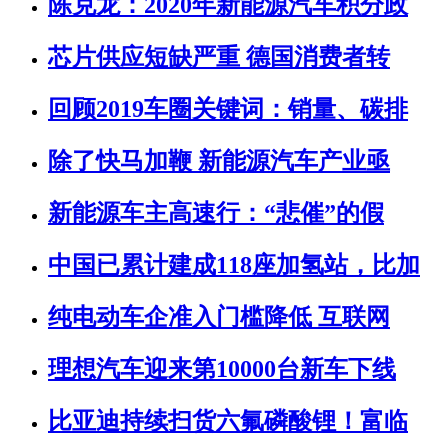
陈克龙：2020年新能源汽车积分政
芯片供应短缺严重 德国消费者转
回顾2019车圈关键词：销量、碳排
除了快马加鞭 新能源汽车产业亟
新能源车主高速行：“悲催”的假
中国已累计建成118座加氢站，比加
纯电动车企准入门槛降低 互联网
理想汽车迎来第10000台新车下线
比亚迪持续扫货六氟磷酸锂！富临