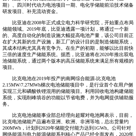
期）、四川时代动力电池项目一期、电化学储能前沿技术储备
研发项目、补充流动资金。
比亚迪在2008年正式成立电力科学研究院，开始重点布局
储能领域。2019年底，比亚迪透露一项计划，将通过一个新
的、高度自动化的制造设施大幅提高电池产量，该公司目前正
在扩大其新的生产设施，新工厂的设计目的是制造储能系统，
其成本结构尤其具有竞争力。在生产的初期，能够以比目前快
三倍的速度生产储能系统。据悉，比亚迪将在2020年推出双电
池储能系统，通过两个版本的高压储能系统来满足所有规模的
项目。
比克电池在2019年投产的南网综合能源-比克电池
2.15MW/7.27MWh梯次电池储能项目中，是行业首个在用户侧
实现三元和磷酸铁锂混用的储能项目。利用回收电池构建储能
系统，实现削峰填谷的功能以节省电费，并为电网提供辅助服
务。
比克电池储能事业部总经理向超耀对电池网表示，目前，
比克电池储能产品遍布亚洲、欧洲、非洲等地，总出货量约
200MWh，计划到2020年储能交付能力达到1GWh。公司针对
网络能源与电力能源储能系列核心产品已经全面发布，2020年