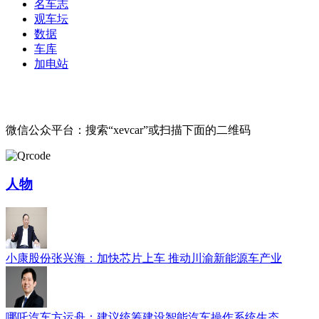
名车志
观车坛
数据
车库
加电站
微信公众平台：搜索“xevcar”或扫描下面的二维码
人物
小康股份张兴海：加快芯片上车 推动川渝新能源车产业
哪吒汽车方运舟：建议统筹建设智能汽车操作系统生态