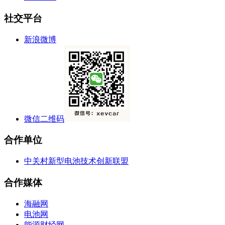
社交平台
新浪微博
微信二维码
合作单位
中关村新型电池技术创新联盟
合作媒体
海融网
电池网
能源财经网