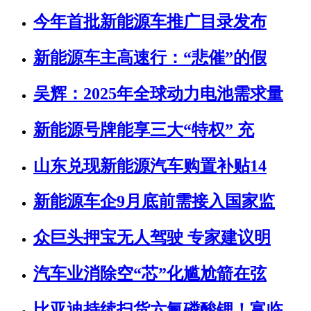
今年首批新能源车推广目录发布
新能源车主高速行：“悲催”的假
吴辉：2025年全球动力电池需求量
新能源号牌能享三大“特权” 充
山东兑现新能源汽车购置补贴14
新能源车企9月底前需接入国家监
众巨头押宝无人驾驶 专家建议明
汽车业消除空“芯”化尴尬箭在弦
比亚迪持续扫货六氟磷酸锂！富临