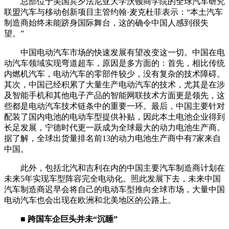
总部位于美国宾夕法尼亚大学沃顿商学院的全球汽车研究
联盟汽车与移动创新项目主管约翰·麦克杜菲表示：“本土汽车
制造商始终未能跻身国际舞台，这的确令中国人感到很失
望。”
中国电动汽车市场的快速发展有望改变这一切。中国在电
动汽车领域实现弯道超车，原因是多方面的：首先，相比传统
内燃机汽车，电动汽车的零部件较少，没有复杂的技术障碍。
其次，中国已经积累了大量生产电动汽车的技术，尤其是在涉
及智能手机和其他电子产品的智能网联技术方面更是领先，这
些都是电动汽车技术链条中的重要一环。最后，中国主要针对
配装了国内电池的电动车型提供补贴，因此本土电池企业得到
长足发展，宁德时代更一跃成为全球最大的动力电池生产商。
据了解，全球出货量排名前13的动力电池生产商中有7家来自
中国。
此外，包括北汽和吉利在内的中国主要汽车制造商计划在
未来5年实现车型阵容完全电动化。照此发展下去，未来中国
汽车制造商迟早会将自己的电动车型推向全球市场，大量中国
电动汽车也会出现在欧洲和北美地区的公路上。
■ 跨国车企巨头并未“沉睡”