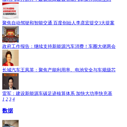
聚焦自动驾驶和智能交通 百度创始人李彦宏提交3大提案
政府工作报告：继续支持新能源汽车消费！车圈大佬两会
长城汽车王凤英：聚焦产能利用率、电池安全与车规级芯
雷军：建设新能源车碳足迹核算体系 加快大功率快充基
1
2
3
4
数据