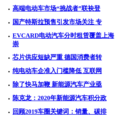
高端电动车市场“挑战者”联袂登
国产特斯拉预售引发市场关注 专
EVCARD电动汽车分时租赁覆盖上海
崇
芯片供应短缺严重 德国消费者转
纯电动车企准入门槛降低 互联网
除了快马加鞭 新能源汽车产业亟
陈克龙：2020年新能源汽车积分政
回顾2019车圈关键词：销量、碳排