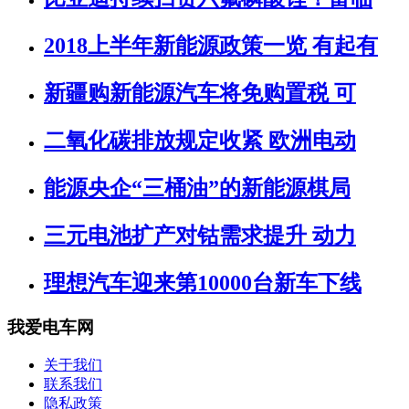
2018上半年新能源政策一览 有起有
新疆购新能源汽车将免购置税 可
二氧化碳排放规定收紧 欧洲电动
能源央企“三桶油”的新能源棋局
三元电池扩产对钴需求提升 动力
理想汽车迎来第10000台新车下线
我爱电车网
关于我们
联系我们
隐私政策