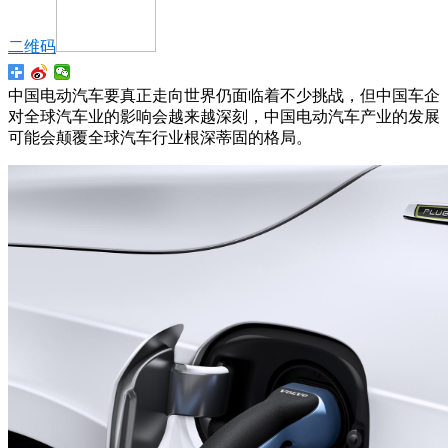
二维码
中国电动汽车要真正走向世界仍面临着不少挑战，但中国车企
对全球汽车业的影响会越来越深刻，中国电动汽车产业的发展
可能会颠覆全球汽车行业根深蒂固的格局。