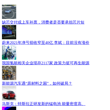
缺芯交付或上车补票，消费者是否要承担芯片短
蔚来2021年净亏损收窄至40亿 李斌：目前没有涨价
我国氢能相关企业现存2117家 政策力挺可再生能源
新能源汽车遇“原材料之困”，如何破局？
马斯克：特斯拉正研发新的锰电池 能量密度高、