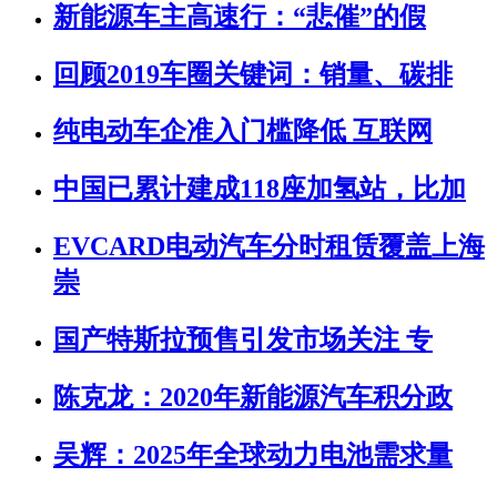
新能源车主高速行：“悲催”的假
回顾2019车圈关键词：销量、碳排
纯电动车企准入门槛降低 互联网
中国已累计建成118座加氢站，比加
EVCARD电动汽车分时租赁覆盖上海
崇
国产特斯拉预售引发市场关注 专
陈克龙：2020年新能源汽车积分政
吴辉：2025年全球动力电池需求量