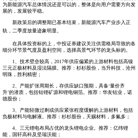
为新能源汽车总体情况还是可以的，整体是向用户需要方向发
展的，发展较平稳。
新政策后的调整期已基本结束，新能源汽车产业步入正
轨，二季度放量迹象明显。
在具体投资标的上，中投证券建议关注供需格局导致的各
细分环节景气度及盈利空间，选择高景气环节的龙头标的。
1、技术壁垒较高，2017年供应偏紧的上游材料包括高镍
三元正极材料及湿法隔膜。推荐：杉杉股份，当升科技，沧州
明珠，胜利精密；
2、产能扩张周期长，存供应缺口预期，具备‘量价齐
升’的潜质，包括钴锂矿源和锂电铜箔。推荐：华友钴业，诺
德股份；
3、产能轻微过剩或供应紧张程度缓解的上游材料，包括
负极材料与电解液。推荐：杉杉股份，天赐材料，多氟多；
4、三元锂电布局占优的龙头锂电企业。推荐：亿纬锂
能，国轩高科及坚瑞沃能；