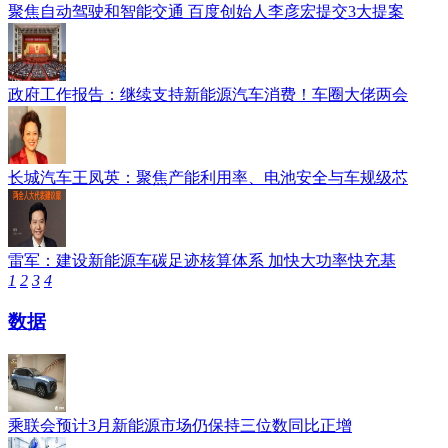
聚焦自动驾驶和智能交通 百度创始人李彦宏提交3大提案
政府工作报告：继续支持新能源汽车消费！车圈大佬两会
长城汽车王凤英：聚焦产能利用率、电池安全与车规级芯
雷军：建设新能源车碳足迹核算体系 加快大功率快充基
1
2
3
4
数据
乘联会预计3月新能源市场仍保持三位数同比正增