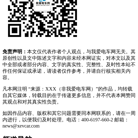
免责声明：
本文仅代表作者个人观点，与我爱电车网无关。其
原创性以及文中陈述文字和内容未经本网证实，对本文以及其
中全部或者部分内容、文字的真实性、完整性、及时性本站不
作任何保证或承诺，请读者仅作参考，并请自行核实相关内
容。
凡本网注明 “来源：XXX（非我爱电车网）”的作品，均转载
自其它媒体，转载目的在于传递更多信息，并不代表本网赞同
其观点和对其真实性负责。
如因作品内容、版权和其它问题需要同本网联系的，请在一周
内进行，以便我们及时处理。电话：400-6197-660-2 邮箱：
news@xevcar.com