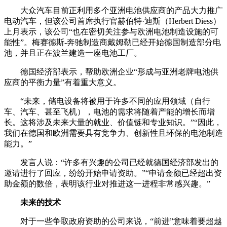
大众汽车目前正利用多个亚洲电池供应商的产品大力推广
电动汽车，但该公司首席执行官赫伯特·迪斯（Herbert Diess）
上月表示，该公司“也在密切关注参与欧洲电池制造设施的可
能性”。梅赛德斯-奔驰制造商戴姆勒已经开始德国制造部分电
池，并且正在波兰建造一座电池工厂。
德国经济部表示，帮助欧洲企业“形成与亚洲老牌电池供
应商的平衡力量”有着重大意义。
“未来，储电设备将被用于许多不同的应用领域（自行
车、汽车、甚至飞机），电池的需求将随着产能的增长而增
长。这将涉及未来大量的就业、价值链和专业知识。”“因此，
我们在德国和欧洲需要具有竞争力、创新性且环保的电池制造
能力。”
发言人说：“许多有兴趣的公司已经就德国经济部发出的
邀请进行了回应，纷纷开始申请资助。”“申请金额已经超出资
助金额的数倍，表明该行业对推进这一进程非常感兴趣。”
未来的技术
对于一些争取政府资助的公司来说，“前进”意味着要超越