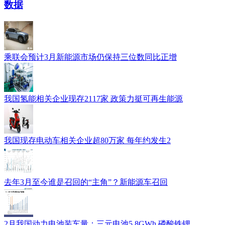
数据
乘联会预计3月新能源市场仍保持三位数同比正增
我国氢能相关企业现存2117家 政策力挺可再生能源
我国现存电动车相关企业超80万家 每年约发生2
去年3月至今谁是召回的“主角”？新能源车召回
2月我国动力电池装车量：三元电池5.8GWh 磷酸铁锂