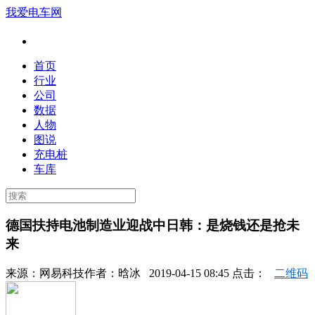
我爱电车网
首页
行业
公司
数据
人物
图说
充电桩
车库
德国扶持电池制造业迎战中日韩：是烧钱还是抢未
来
来源：
网易科技
作者：
晗冰
2019-04-15 08:45 点击：
二维码