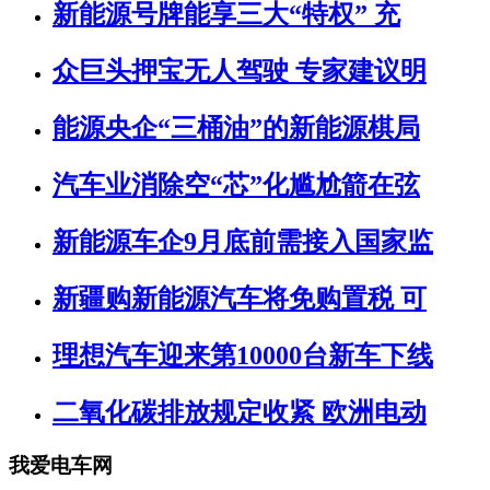
新能源号牌能享三大“特权” 充
众巨头押宝无人驾驶 专家建议明
能源央企“三桶油”的新能源棋局
汽车业消除空“芯”化尴尬箭在弦
新能源车企9月底前需接入国家监
新疆购新能源汽车将免购置税 可
理想汽车迎来第10000台新车下线
二氧化碳排放规定收紧 欧洲电动
我爱电车网