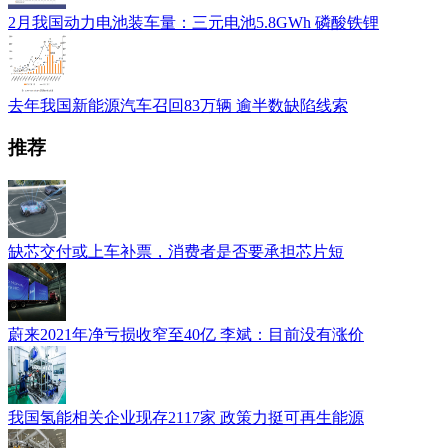
2月我国动力电池装车量：三元电池5.8GWh 磷酸铁锂
去年我国新能源汽车召回83万辆 逾半数缺陷线索
推荐
缺芯交付或上车补票，消费者是否要承担芯片短
蔚来2021年净亏损收窄至40亿 李斌：目前没有涨价
我国氢能相关企业现存2117家 政策力挺可再生能源