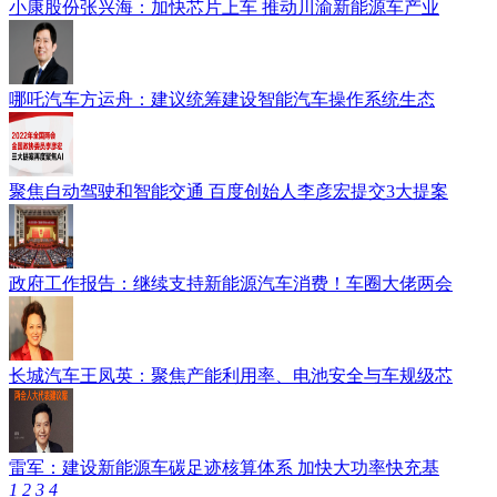
小康股份张兴海：加快芯片上车 推动川渝新能源车产业
哪吒汽车方运舟：建议统筹建设智能汽车操作系统生态
聚焦自动驾驶和智能交通 百度创始人李彦宏提交3大提案
政府工作报告：继续支持新能源汽车消费！车圈大佬两会
长城汽车王凤英：聚焦产能利用率、电池安全与车规级芯
雷军：建设新能源车碳足迹核算体系 加快大功率快充基
1
2
3
4