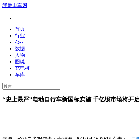
我爱电车网
首页
行业
公司
数据
人物
图说
充电桩
车库
“史上最严”电动自行车新国标实施 千亿级市场将开
来源：
经济参考报
作者：
班娟娟
2019-04-16 09:15 点击：
二