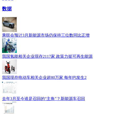
数据
乘联会预计3月新能源市场仍保持三位数同比正增
我国氢能相关企业现存2117家 政策力挺可再生能源
我国现存电动车相关企业超80万家 每年约发生2
去年3月至今谁是召回的“主角”？新能源车召回