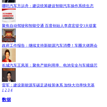
哪吒汽车方运舟：建议统筹建设智能汽车操作系统生态
聚焦自动驾驶和智能交通 百度创始人李彦宏提交3大提案
政府工作报告：继续支持新能源汽车消费！车圈大佬两会
长城汽车王凤英：聚焦产能利用率、电池安全与车规级芯
雷军：建设新能源车碳足迹核算体系 加快大功率快充基
1
2
3
4
数据