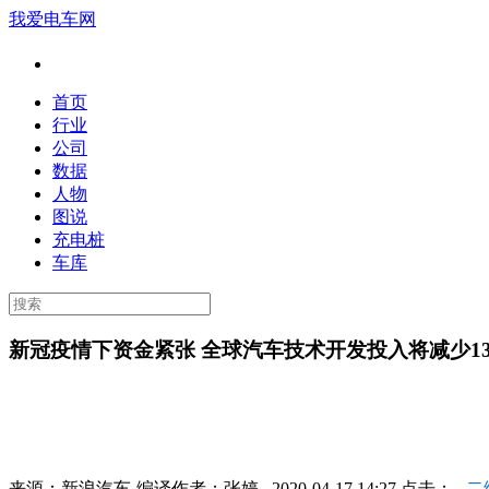
我爱电车网
首页
行业
公司
数据
人物
图说
充电桩
车库
新冠疫情下资金紧张 全球汽车技术开发投入将减少1
来源：
新浪汽车-编译
作者：
张婷
2020-04-17 14:27 点击：
二