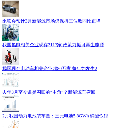
乘联会预计3月新能源市场仍保持三位数同比正增
我国氢能相关企业现存2117家 政策力挺可再生能源
我国现存电动车相关企业超80万家 每年约发生2
去年3月至今谁是召回的“主角”？新能源车召回
2月我国动力电池装车量：三元电池5.8GWh 磷酸铁锂