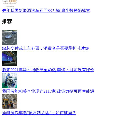
去年我国新能源汽车召回83万辆 逾半数缺陷线索
推荐
缺芯交付或上车补票，消费者是否要承担芯片短
蔚来2021年净亏损收窄至40亿 李斌：目前没有涨价
我国氢能相关企业现存2117家 政策力挺可再生能源
新能源汽车遇“原材料之困”，如何破局？