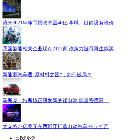
蔚来2021年净亏损收窄至40亿 李斌：目前没有涨价
我国氢能相关企业现存2117家 政策力挺可再生能源
新能源汽车遇“原材料之困”，如何破局？
马斯克：特斯拉正研发新的锰电池 能量密度高、
大众将77亿美元在西班牙打造电动汽车中心 扩产
日阅读榜