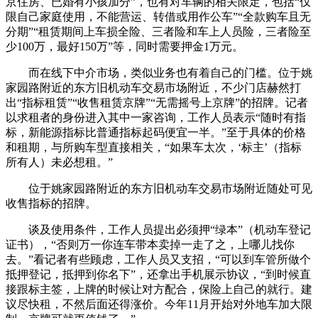
京住房、已婚有小孩加分”，也有对车辆的相关限定，包括“仅
限自己家庭使用，不能营运、转借或用作公车”“全款购车且无
分期”“租赁期间上车损全险、三者险和车上人员险，三者险至
少100万，最好150万”等，同时需要押金1万元。
而在线下中介市场，类似业务也有着自己的门槛。位于姚
家园路附近的东方旧机动车交易市场附近，不少门店赫然打
出“指标租赁”“收售租赁京牌”“无需摇号上京牌”的招牌。记者
以求租者的身份进入其中一家咨询，工作人员表示“随时有指
标，新能源指标比普通指标起码便宜一半。”至于具体的价格
和租期，与所购车型直接相关，“如果车太次，‘标主’（指标
所有人）未必想租。”
位于姚家园路附近的东方旧机动车交易市场附近随处可见
收售指标的招牌。
谈及使用条件，工作人员提出必须押“绿本”（机动车登记
证书），“否则万一你连车带本卖掉一走了之，上哪儿找你
去。”看记者有些顾虑，工作人员又支招，“可以到车管所做个
抵押登记，抵押到你名下”，还拿出手机展示协议，“到时候直
接跟标主签，上牌的时候让对方配合，保险上自己的就行。建
议尽快租，不然后面还得涨价。今年11月开始对外地车加大限