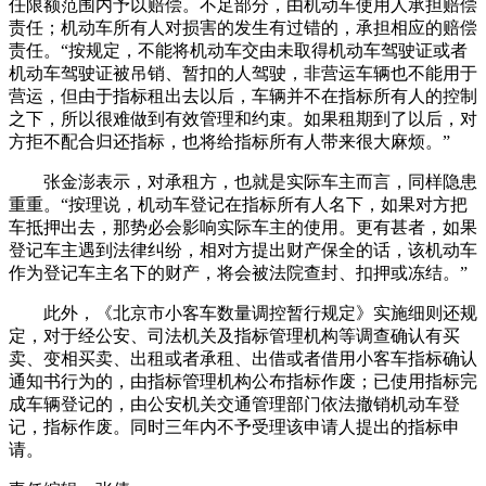
任限额范围内予以赔偿。不足部分，由机动车使用人承担赔偿
责任；机动车所有人对损害的发生有过错的，承担相应的赔偿
责任。“按规定，不能将机动车交由未取得机动车驾驶证或者
机动车驾驶证被吊销、暂扣的人驾驶，非营运车辆也不能用于
营运，但由于指标租出去以后，车辆并不在指标所有人的控制
之下，所以很难做到有效管理和约束。如果租期到了以后，对
方拒不配合归还指标，也将给指标所有人带来很大麻烦。”
张金澎表示，对承租方，也就是实际车主而言，同样隐患
重重。“按理说，机动车登记在指标所有人名下，如果对方把
车抵押出去，那势必会影响实际车主的使用。更有甚者，如果
登记车主遇到法律纠纷，相对方提出财产保全的话，该机动车
作为登记车主名下的财产，将会被法院查封、扣押或冻结。”
此外，《北京市小客车数量调控暂行规定》实施细则还规
定，对于经公安、司法机关及指标管理机构等调查确认有买
卖、变相买卖、出租或者承租、出借或者借用小客车指标确认
通知书行为的，由指标管理机构公布指标作废；已使用指标完
成车辆登记的，由公安机关交通管理部门依法撤销机动车登
记，指标作废。同时三年内不予受理该申请人提出的指标申
请。