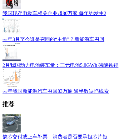
我国现存电动车相关企业超80万家 每年约发生2
去年3月至今谁是召回的“主角”？新能源车召回
2月我国动力电池装车量：三元电池5.8GWh 磷酸铁锂
去年我国新能源汽车召回83万辆 逾半数缺陷线索
推荐
缺芯交付或上车补票，消费者是否要承担芯片短