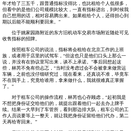
年才给了三五千，跟普通指标没得比，也比租给个人低很多，
但看中的是他们公司规模比较大，一直有指标进出，到时候我
自己想用的话，相对容易腾出来。如果租给个人，还得担心到
期以后能不能顺利要回来。”
位于姚家园路附近的东方旧机动车交易市场附近随处可见
收售指标的招牌。
按照租车公司的说法，指标将会租给在北京工作的上班
族，或者用于店里的试驾车，“但这也只是他们口头上那么一
说，并没有在协议里写出来，谈不上承诺。”事后回想起这
些，林芮不免有些忐忑，“当时没考虑过会不会被拿来做营运
车辆，之前也没仔细研究过，现在看来，还真说不准，毕竟车
不在我手上，究竟给谁用，拿来做什么，我就很难真正掌握
了。”
对于租车公司的操作流程，林芮也心存顾虑，“起初我是
不想把身份证交给他们的，就提出跟着他们一起去办上牌手
续。结果一大早到了车管所，看到那边排大队，租车公司的工
作人员说要等上一整天，就让我把身份证留给他们代办，第二
天再给寄回来。”