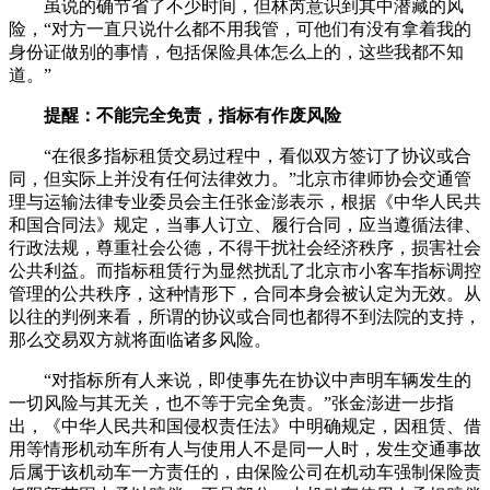
虽说的确节省了不少时间，但林芮意识到其中潜藏的风
险，“对方一直只说什么都不用我管，可他们有没有拿着我的
身份证做别的事情，包括保险具体怎么上的，这些我都不知
道。”
提醒：不能完全免责，指标有作废风险
“在很多指标租赁交易过程中，看似双方签订了协议或合
同，但实际上并没有任何法律效力。”北京市律师协会交通管
理与运输法律专业委员会主任张金澎表示，根据《中华人民共
和国合同法》规定，当事人订立、履行合同，应当遵循法律、
行政法规，尊重社会公德，不得干扰社会经济秩序，损害社会
公共利益。而指标租赁行为显然扰乱了北京市小客车指标调控
管理的公共秩序，这种情形下，合同本身会被认定为无效。从
以往的判例来看，所谓的协议或合同也都得不到法院的支持，
那么交易双方就将面临诸多风险。
“对指标所有人来说，即使事先在协议中声明车辆发生的
一切风险与其无关，也不等于完全免责。”张金澎进一步指
出，《中华人民共和国侵权责任法》中明确规定，因租赁、借
用等情形机动车所有人与使用人不是同一人时，发生交通事故
后属于该机动车一方责任的，由保险公司在机动车强制保险责