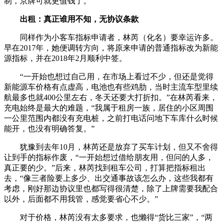
制，京牌可就更值钱了。”
出租：真正谁用不知，无协议条款
同样作为小客车指标申请者，林芮（化名）要幸运许多。
早在2017年，她便调转方向，将原来申请的普通指标改为新能
源指标，并在2018年2月顺利中签。
“一开始也想过自己用，在市场上看过不少，但还是觉得
新能源车价格有点虚高，电池也有些鸡肋，当时主流车型里续
航最多也就400公里左右，冬天还要大打折扣。”在林芮看来，
充电始终是最大的难题，“我属于租房一族，居住的小区周围
一公里范围内都没有充电桩，之前打电话问地下车库什么时候
能开，也没有明确答复。”
犹豫到去年10月，林芮还是放弃了买车计划，但又不舍得
让到手的指标作废，“一开始想过借给朋友用，但问的人多，
真正要的少。”后来，林芮找到租车公司，打算把指标租出
去，“像三者险要上多少、出交通事故该怎么办，这些我都有
考虑，刚好那边协议里也都写得很清楚，除了上牌需要我配合
以外，后面都不用我管，感觉要省心不少。”
对于价格，林芮没有太多要求，也懒得“货比三家”，“两