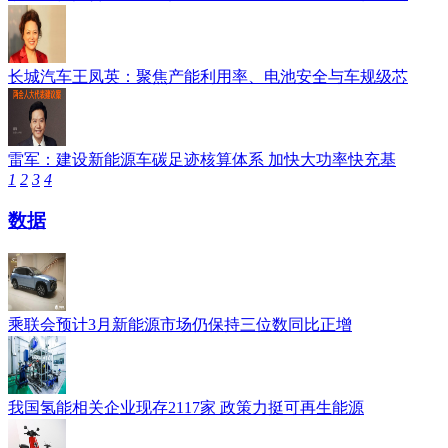
长城汽车王凤英：聚焦产能利用率、电池安全与车规级芯
雷军：建设新能源车碳足迹核算体系 加快大功率快充基
1
2
3
4
数据
乘联会预计3月新能源市场仍保持三位数同比正增
我国氢能相关企业现存2117家 政策力挺可再生能源