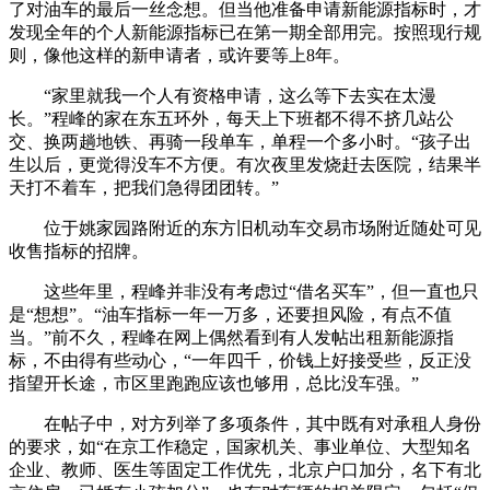
了对油车的最后一丝念想。但当他准备申请新能源指标时，才
发现全年的个人新能源指标已在第一期全部用完。按照现行规
则，像他这样的新申请者，或许要等上8年。
“家里就我一个人有资格申请，这么等下去实在太漫
长。”程峰的家在东五环外，每天上下班都不得不挤几站公
交、换两趟地铁、再骑一段单车，单程一个多小时。“孩子出
生以后，更觉得没车不方便。有次夜里发烧赶去医院，结果半
天打不着车，把我们急得团团转。”
位于姚家园路附近的东方旧机动车交易市场附近随处可见
收售指标的招牌。
这些年里，程峰并非没有考虑过“借名买车”，但一直也只
是“想想”。“油车指标一年一万多，还要担风险，有点不值
当。”前不久，程峰在网上偶然看到有人发帖出租新能源指
标，不由得有些动心，“一年四千，价钱上好接受些，反正没
指望开长途，市区里跑跑应该也够用，总比没车强。”
在帖子中，对方列举了多项条件，其中既有对承租人身份
的要求，如“在京工作稳定，国家机关、事业单位、大型知名
企业、教师、医生等固定工作优先，北京户口加分，名下有北