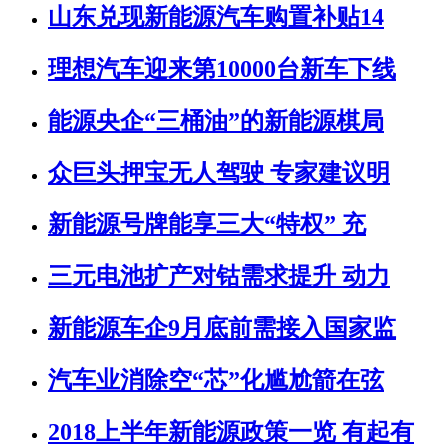
山东兑现新能源汽车购置补贴14
理想汽车迎来第10000台新车下线
能源央企“三桶油”的新能源棋局
众巨头押宝无人驾驶 专家建议明
新能源号牌能享三大“特权” 充
三元电池扩产对钴需求提升 动力
新能源车企9月底前需接入国家监
汽车业消除空“芯”化尴尬箭在弦
2018上半年新能源政策一览 有起有