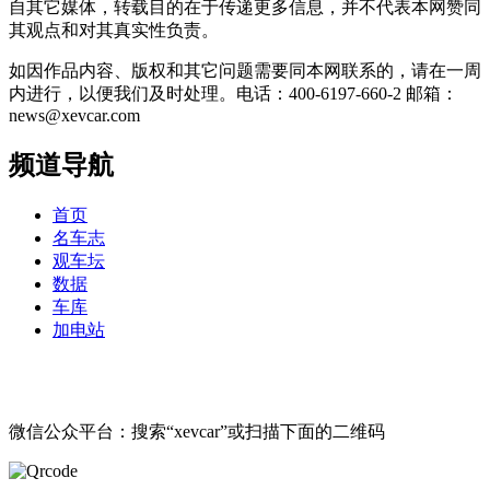
自其它媒体，转载目的在于传递更多信息，并不代表本网赞同
其观点和对其真实性负责。
如因作品内容、版权和其它问题需要同本网联系的，请在一周
内进行，以便我们及时处理。电话：400-6197-660-2 邮箱：
news@xevcar.com
频道导航
首页
名车志
观车坛
数据
车库
加电站
微信公众平台：搜索“xevcar”或扫描下面的二维码