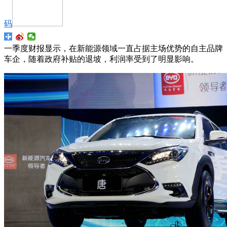
码
一季度财报显示，在新能源领域一直占据主场优势的自主品牌
车企，随着政府补贴的退坡，利润率受到了明显影响。