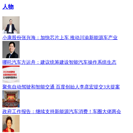
人物
小康股份张兴海：加快芯片上车 推动川渝新能源车产业
哪吒汽车方运舟：建议统筹建设智能汽车操作系统生态
聚焦自动驾驶和智能交通 百度创始人李彦宏提交3大提案
政府工作报告：继续支持新能源汽车消费！车圈大佬两会