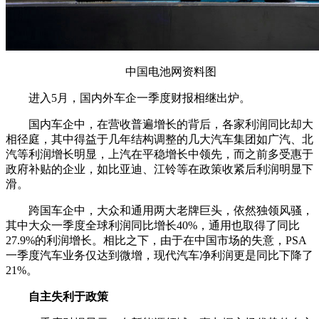
中国电池网资料图
进入5月，国内外车企一季度财报相继出炉。
国内车企中，在营收普遍增长的背后，各家利润同比却大
相径庭，其中得益于几年结构调整的几大汽车集团如广汽、北
汽等利润增长明显，上汽在平稳增长中领先，而之前多受惠于
政府补贴的企业，如比亚迪、江铃等在政策收紧后利润明显下
滑。
跨国车企中，大众和通用两大老牌巨头，依然独领风骚，
其中大众一季度全球利润同比增长40%，通用也取得了同比
27.9%的利润增长。相比之下，由于在中国市场的失意，PSA
一季度汽车业务仅达到微增，现代汽车净利润更是同比下降了
21%。
自主失利于政策