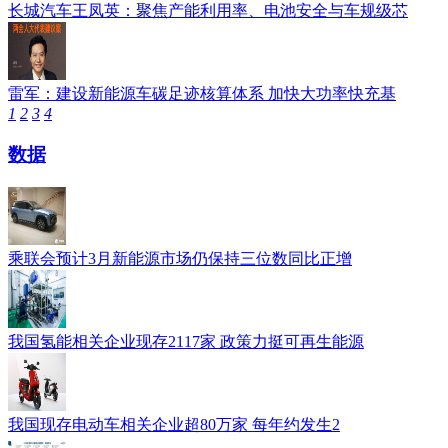
长城汽车王凤英：聚焦产能利用率、电池安全与车规级芯
雷军：建设新能源车碳足迹核算体系 加快大功率快充基
1
2
3
4
数据
乘联会预计3月新能源市场仍保持三位数同比正增
我国氢能相关企业现存2117家 政策力挺可再生能源
我国现存电动车相关企业超80万家 每年约发生2