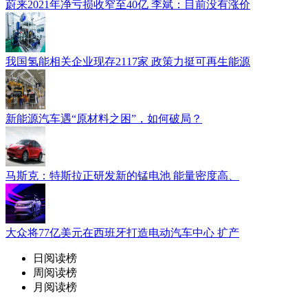
蔚来2021年净亏损收窄至40亿 李斌：目前没有涨价
我国氢能相关企业现存2117家 政策力挺可再生能源
新能源汽车遇“原材料之困”，如何破局？
马斯克：特斯拉正研发新的锰电池 能量密度高、
大众将77亿美元在西班牙打造电动汽车中心 扩产
日阅读榜
周阅读榜
月阅读榜