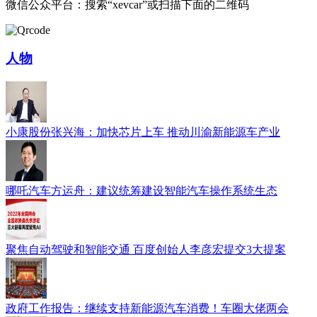
微信公众平台：搜索“xevcar”或扫描下面的二维码
人物
小康股份张兴海：加快芯片上车 推动川渝新能源车产业
哪吒汽车方运舟：建议统筹建设智能汽车操作系统生态
聚焦自动驾驶和智能交通 百度创始人李彦宏提交3大提案
政府工作报告：继续支持新能源汽车消费！车圈大佬两会