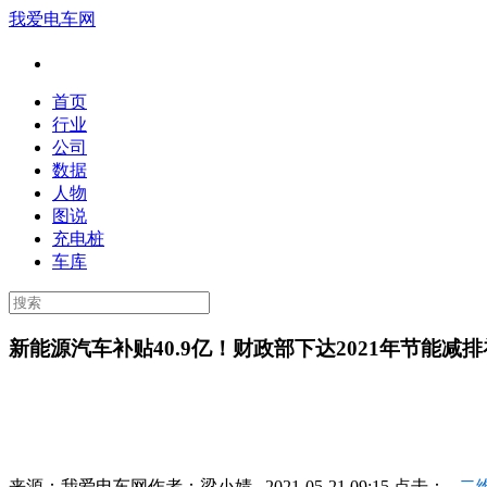
我爱电车网
首页
行业
公司
数据
人物
图说
充电桩
车库
新能源汽车补贴40.9亿！财政部下达2021年节能减
来源：
我爱电车网
作者：
梁小婧
2021-05-21 09:15 点击：
二